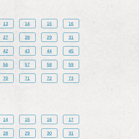
13
14
15
16
27
28
29
31
42
43
44
45
56
57
58
59
70
71
72
73
14
15
16
17
28
29
30
31