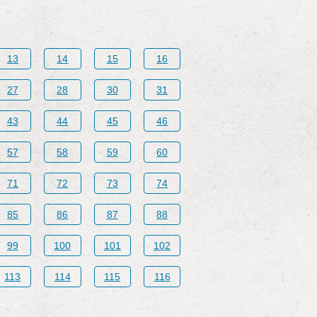
13
14
15
16
27
28
30
31
43
44
45
46
57
58
59
60
71
72
73
74
85
86
87
88
99
100
101
102
113
114
115
116