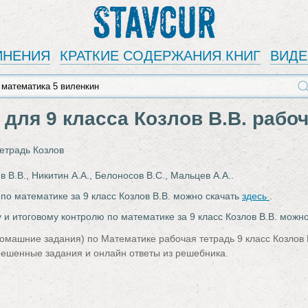
Stavcur
ИНЕНИЯ
КРАТКИЕ СОДЕРЖАНИЯ КНИГ
ВИД
для 9 класса Козлов В.В. рабо
етрадь Козлов
в В.В., Никитин А.А., Белоносов В.С., Мальцев А.А..
 по математике за 9 класс Козлов В.В. можно скачать
здесь
.
 и итоговому контролю по математике за 9 класс Козлов В.В. можн
омашние задания) по Математике рабочая тетрадь 9 класс Козлов В.
 решенные задания и онлайн ответы из решебника.