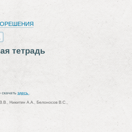
ЕОРЕШЕНИЯ
чая тетрадь
о скачать
здесь
.
В., Никитин А.А., Белоносов В.С.,