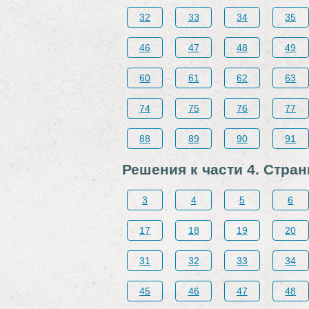
32
33
34
35
46
47
48
49
60
61
62
63
74
75
76
77
88
89
90
91
Решения к части 4. Стра
3
4
5
6
17
18
19
20
31
32
33
34
45
46
47
48