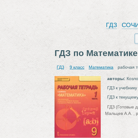
ГДЗ
СОЧ
ГДЗ по Математике 
ГДЗ
9 класс
Математика
рабочая т
авторы:
Козло
ГДЗ к учебнику
ГДЗ к текущему
ГДЗ (Готовые д
Мальцев А.А. ,