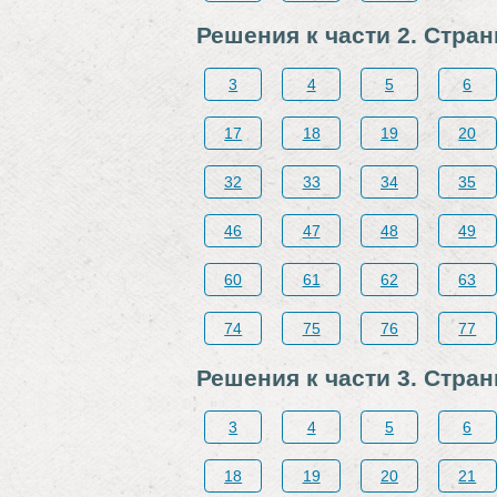
Решения к части 2. Стра
3
4
5
6
17
18
19
20
32
33
34
35
46
47
48
49
60
61
62
63
74
75
76
77
Решения к части 3. Стра
3
4
5
6
18
19
20
21