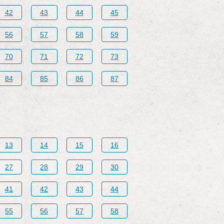
42
43
44
45
56
57
58
59
70
71
72
73
84
85
86
87
13
14
15
16
27
28
29
30
41
42
43
44
55
56
57
58