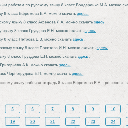
ьным работам по русскому языку 8 класс Бондаренко М.А. можно ск
ку 8 класс Ефремова Е.А. можно скачать
здесь
.
скому языку 8 класс Аксенова Л.А. можно скачать
здесь
.
 языку 8 класс Груздева Е.Н. можно скачать
здесь
.
ку 8 класс Петрова Е.В. можно скачать
здесь
.
сскому языку 8 класс Политова И.Н. можно скачать
здесь
.
ыку 8 класс Груздева Е.Н. можно скачать
здесь
.
 Григорьева А.К. можно скачать
здесь
.
ласс Черногрудова Е.П. можно скачать
здесь
.
сскому языку рабочая тетрадь 8 класс Ефремова Е.А. , решенные з
5
6
7
8
9
10
19
20
21
22
23
24