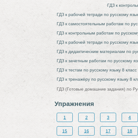
ГДЗ к контрол
ГДЗ к рабочей тетради по русскому язы
ГДЗ к самостоятельным работам по рус
ГДЗ к контрольным работам по русскому
ГДЗ к рабочей тетради по русскому язы
ГДЗ к дидактическим материалам по ру
ГДЗ к зачетным работам по русскому яз
ГДЗ к тестам по русскому языку 8 класс
ГДЗ к тренажёру по русскому языку 8 к
ГДЗ (Готовые домашние задания) по Ру
Упражнения
1
2
3
4
15
16
17
18