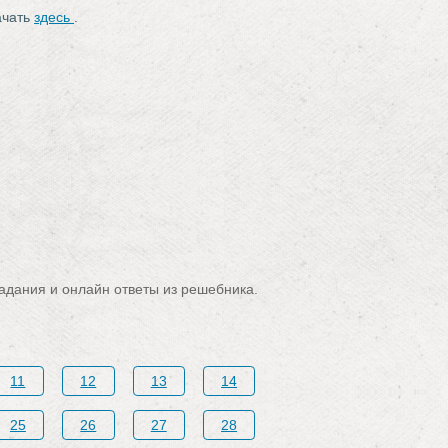
ачать
здесь
.
адания и онлайн ответы из решебника.
11
12
13
14
25
26
27
28