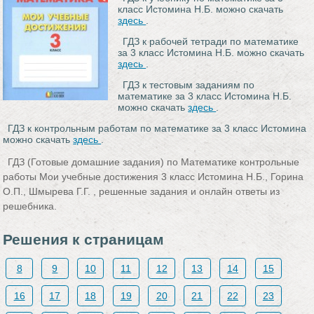
класс Истомина Н.Б. можно скачать
здесь
.
ГДЗ к рабочей тетради по математике
за 3 класс Истомина Н.Б. можно скачать
здесь
.
ГДЗ к тестовым заданиям по
математике за 3 класс Истомина Н.Б.
можно скачать
здесь
.
ГДЗ к контрольным работам по математике за 3 класс Истомина
можно скачать
здесь
.
ГДЗ (Готовые домашние задания) по Математике контрольные
работы Мои учебные достижения 3 класс Истомина Н.Б., Горина
О.П., Шмырева Г.Г. , решенные задания и онлайн ответы из
решебника.
Решения к страницам
8
9
10
11
12
13
14
15
16
17
18
19
20
21
22
23