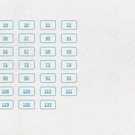
19
20
21
22
36
37
40
41
55
57
58
59
71
72
73
74
89
90
91
92
108
109
110
111
129
130
133