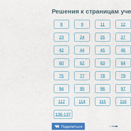
Решения к страницам уч
8
9
11
12
23
24
25
27
42
44
45
46
60
62
63
64
75
77
78
79
94
95
96
97
112
114
115
116
136-137
Поделиться