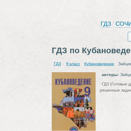
ГДЗ
СОЧ
ГДЗ по Кубановеде
ГДЗ
9 класс
Кубановедение
Зайце
авторы:
Зайце
ГДЗ (Готовые д
решенные задан