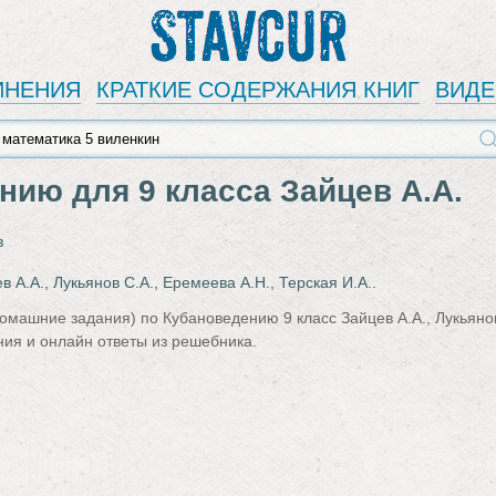
Stavcur
ИНЕНИЯ
КРАТКИЕ СОДЕРЖАНИЯ КНИГ
ВИД
нию для 9 класса Зайцев А.А.
в
в А.А., Лукьянов С.А., Еремеева А.Н., Терская И.А..
омашние задания) по Кубановедению 9 класс Зайцев А.А., Лукьянов 
ия и онлайн ответы из решебника.