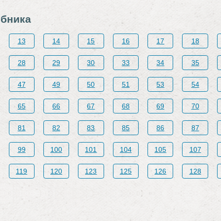
ебника
13
14
15
16
17
18
28
29
30
33
34
35
47
49
50
51
53
54
65
66
67
68
69
70
81
82
83
85
86
87
99
100
101
104
105
107
119
120
123
125
126
128