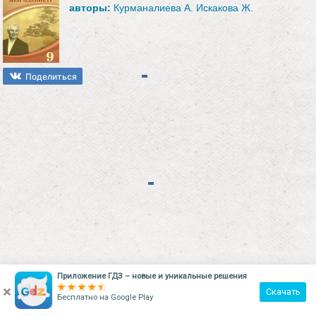
авторы:
Курманалиева А. Искакова Ж.
Поделиться
Приложение ГДЗ – новые и уникальные решения
×
Скачать
©
stavcur.com
2026
info@stavcur.com
Бесплатно на
Google Play