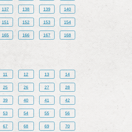
137
138
139
140
151
152
153
154
165
166
167
168
11
12
13
14
25
26
27
28
39
40
41
42
53
54
55
56
67
68
69
70