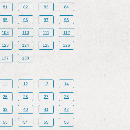
81
82
83
84
95
96
97
98
109
110
111
112
123
124
125
126
137
138
11
12
13
14
25
26
27
28
39
40
41
42
53
54
55
56