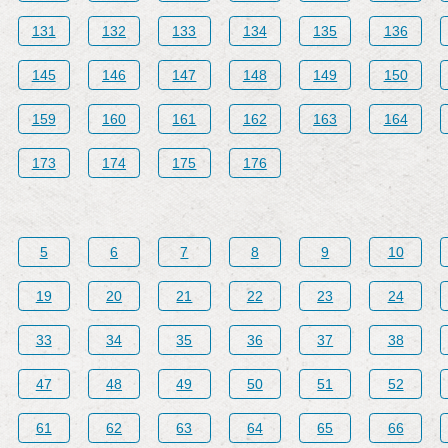
131
132
133
134
135
136
145
146
147
148
149
150
159
160
161
162
163
164
173
174
175
176
5
6
7
8
9
10
19
20
21
22
23
24
33
34
35
36
37
38
47
48
49
50
51
52
61
62
63
64
65
66