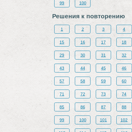
99
100
Решения к повторению
1
2
3
4
15
16
17
18
29
30
31
32
43
44
45
46
57
58
59
60
71
72
73
74
85
86
87
88
99
100
101
102