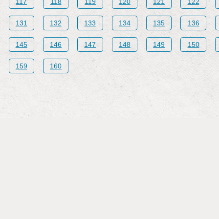
117
118
119
120
121
122
131
132
133
134
135
136
145
146
147
148
149
150
159
160