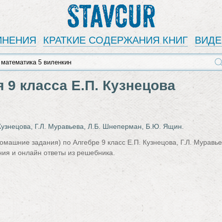
Stavcur
ИНЕНИЯ
КРАТКИЕ СОДЕРЖАНИЯ КНИГ
ВИД
 9 класса Е.П. Кузнецова
Кузнецова, Г.Л. Муравьева, Л.Б. Шнеперман, Б.Ю. Ящин.
омашние задания) по Алгебре 9 класс Е.П. Кузнецова, Г.Л. Муравь
ия и онлайн ответы из решебника.