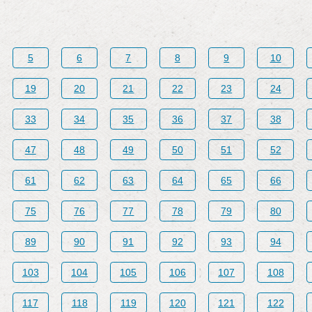
5
6
7
8
9
10
19
20
21
22
23
24
33
34
35
36
37
38
47
48
49
50
51
52
61
62
63
64
65
66
75
76
77
78
79
80
89
90
91
92
93
94
103
104
105
106
107
108
117
118
119
120
121
122