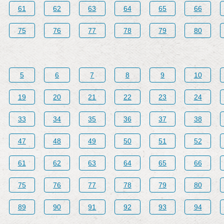
61
62
63
64
65
66
75
76
77
78
79
80
5
6
7
8
9
10
19
20
21
22
23
24
33
34
35
36
37
38
47
48
49
50
51
52
61
62
63
64
65
66
75
76
77
78
79
80
89
90
91
92
93
94