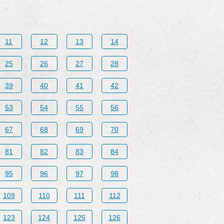
11
12
13
14
25
26
27
28
39
40
41
42
53
54
55
56
67
68
69
70
81
82
83
84
95
96
97
98
109
110
111
112
123
124
125
126