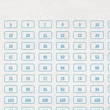
5
6
7
8
9
10
19
20
21
22
23
24
33
34
35
36
37
38
47
48
49
50
51
52
61
62
63
64
65
66
75
76
77
78
79
80
89
90
91
92
93
94
103
104
105
106
107
108