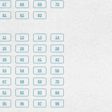
67
68
69
70
81
82
83
11
12
13
14
25
26
27
28
39
40
41
42
53
54
55
56
67
68
69
70
81
82
83
84
95
96
97
98