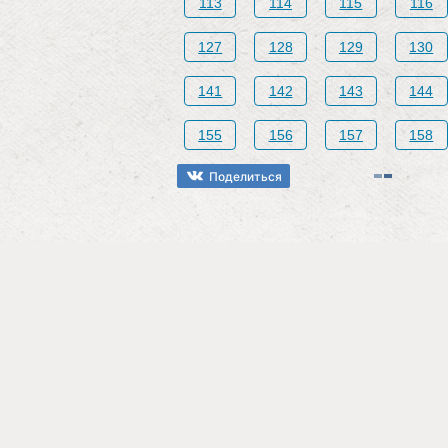
113
114
115
116
127
128
129
130
141
142
143
144
155
156
157
158
Поделиться