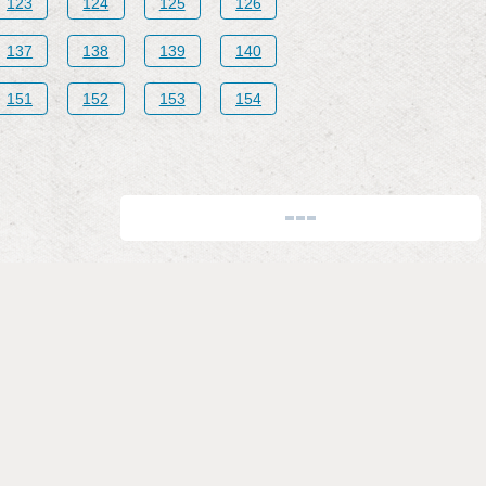
123
124
125
126
137
138
139
140
151
152
153
154