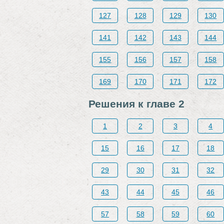
127
128
129
130
141
142
143
144
155
156
157
158
169
170
171
172
Решения к главе 2
1
2
3
4
15
16
17
18
29
30
31
32
43
44
45
46
57
58
59
60