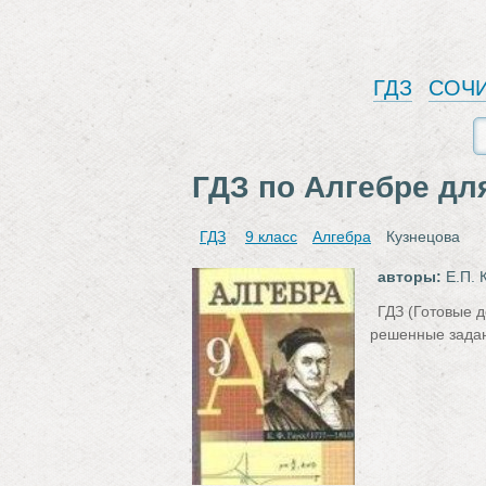
ГДЗ
СОЧ
ГДЗ по Алгебре для
ГДЗ
9 класс
Алгебра
Кузнецова
авторы:
Е.П. 
ГДЗ (Готовые д
решенные задан