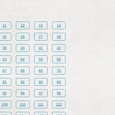
11
12
13
14
25
26
27
28
39
40
41
42
53
54
55
56
67
68
69
70
81
82
83
84
95
96
97
98
109
110
111
112