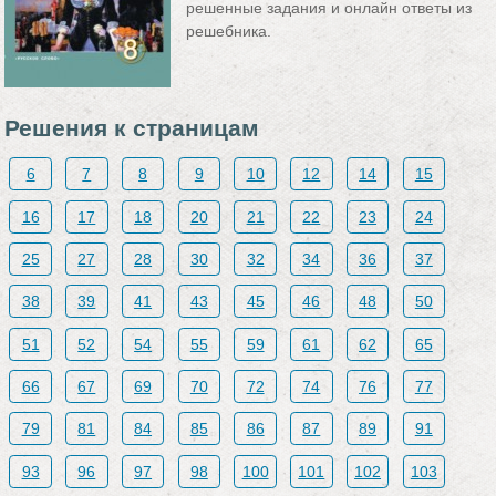
решенные задания и онлайн ответы из
решебника.
Решения к страницам
6
7
8
9
10
12
14
15
16
17
18
20
21
22
23
24
25
27
28
30
32
34
36
37
38
39
41
43
45
46
48
50
51
52
54
55
59
61
62
65
66
67
69
70
72
74
76
77
79
81
84
85
86
87
89
91
93
96
97
98
100
101
102
103