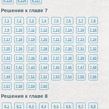
6.125
6.126
6.127
Решения к главе 7
7.1
7.2
7.3
7.4
7.5
7.6
7.7
7.8
7.9
7.10
7.11
7.12
7.13
7.14
7.15
7.16
7.17
7.18
7.19
7.20
7.21
7.22
7.23
7.24
7.25
7.26
7.27
7.28
7.29
7.30
7.31
7.32
7.33
7.34
7.35
7.36
7.37
7.38
7.39
7.40
7.41
7.42
7.43
7.44
7.45
7.46
7.47
7.48
7.49
7.50
7.51
7.52
7.53
7.54
7.55
7.56
7.57
7.58
7.59
7.60
Решения к главе 8
8.1
8.2
8.3
8.4
8.5
8.6
8.7
8.8