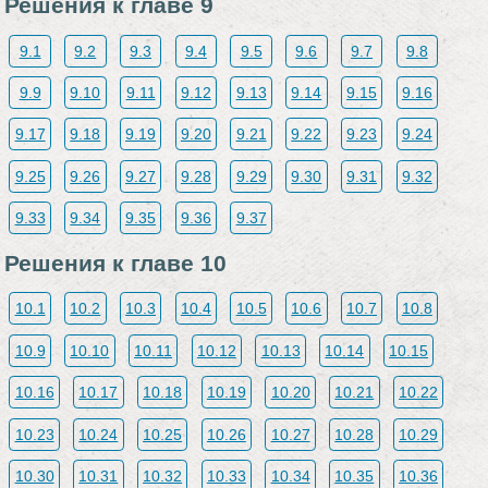
Решения к главе 9
9.1
9.2
9.3
9.4
9.5
9.6
9.7
9.8
9.9
9.10
9.11
9.12
9.13
9.14
9.15
9.16
9.17
9.18
9.19
9.20
9.21
9.22
9.23
9.24
9.25
9.26
9.27
9.28
9.29
9.30
9.31
9.32
9.33
9.34
9.35
9.36
9.37
Решения к главе 10
10.1
10.2
10.3
10.4
10.5
10.6
10.7
10.8
10.9
10.10
10.11
10.12
10.13
10.14
10.15
10.16
10.17
10.18
10.19
10.20
10.21
10.22
10.23
10.24
10.25
10.26
10.27
10.28
10.29
10.30
10.31
10.32
10.33
10.34
10.35
10.36