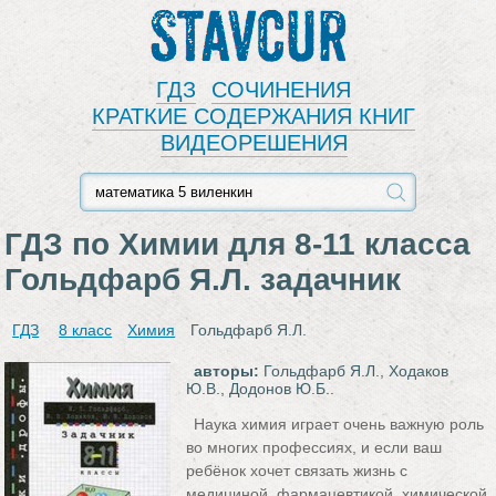
Stavcur
ГДЗ
СОЧИНЕНИЯ
КРАТКИЕ СОДЕРЖАНИЯ КНИГ
ВИДЕОРЕШЕНИЯ
ГДЗ по Химии для 8‐11 класса
Гольдфарб Я.Л. задачник
ГДЗ
8 класс
Химия
Гольдфарб Я.Л.
авторы:
Гольдфарб Я.Л., Ходаков
Ю.В., Додонов Ю.Б..
Наука химия играет очень важную роль
во многих профессиях, и если ваш
ребёнок хочет связать жизнь с
медициной, фармацевтикой, химической