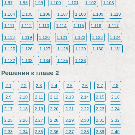
1.97
1.98
1.99
1.100
1.101
1.102
1.103
1.104
1.105
1.106
1.107
1.108
1.109
1.110
1.111
1.112
1.113
1.114
1.115
1.116
1.117
1.118
1.119
1.120
1.121
1.122
1.123
1.124
1.125
1.126
1.127
1.128
1.129
1.130
1.131
1.132
1.133
1.134
1.135
1.136
Решения к главе 2
2.1
2.2
2.3
2.4
2.5
2.6
2.7
2.8
2.9
2.10
2.11
2.12
2.13
2.14
2.15
2.16
2.17
2.18
2.19
2.20
2.21
2.22
2.23
2.24
2.25
2.26
2.27
2.28
2.29
2.30
2.31
2.32
2.33
2.34
2.35
2.36
2.37
2.38
2.39
2.40