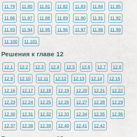
11.79
11.80
11.81
11.82
11.83
11.84
11.85
11.86
11.87
11.88
11.89
11.90
11.91
11.92
11.93
11.94
11.95
11.96
11.97
11.98
11.99
11.100
11.101
Решения к главе 12
12.1
12.2
12.3
12.4
12.5
12.6
12.7
12.8
12.9
12.10
12.11
12.12
12.13
12.14
12.15
12.16
12.17
12.18
12.19
12.20
12.21
12.22
12.23
12.24
12.25
12.26
12.27
12.28
12.29
12.30
12.31
12.32
12.33
12.34
12.35
12.36
12.37
12.38
12.39
12.40
12.41
12.42