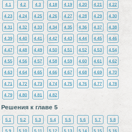
4.1
4.2
4.3
4.18
4.19
4.20
4.21
4.22
4.23
4.24
4.25
4.26
4.27
4.28
4.29
4.30
4.31
4.32
4.33
4.34
4.35
4.36
4.37
4.38
4.39
4.40
4.41
4.42
4.43
4.44
4.45
4.46
4.47
4.48
4.49
4.50
4.51
4.52
4.53
4.54
4.55
4.56
4.57
4.58
4.59
4.60
4.61
4.62
4.63
4.64
4.65
4.66
4.67
4.68
4.69
4.70
4.71
4.72
4.73
4.74
4.75
4.76
4.77
4.78
4.79
4.80
4.81
4.82
Решения к главе 5
5.1
5.2
5.3
5.4
5.5
5.6
5.7
5.8
5.9
5.10
5.11
5.12
5.13
5.14
5.15
5.16