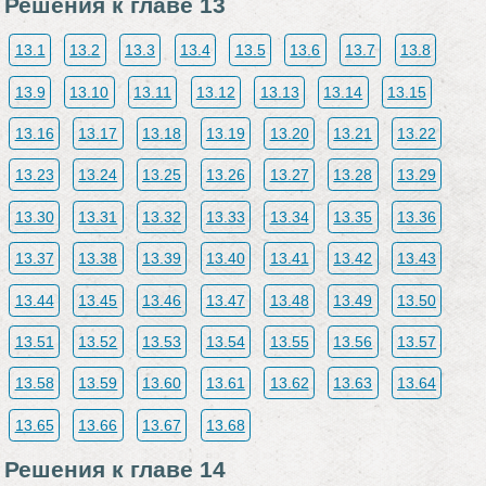
Решения к главе 13
13.1
13.2
13.3
13.4
13.5
13.6
13.7
13.8
13.9
13.10
13.11
13.12
13.13
13.14
13.15
13.16
13.17
13.18
13.19
13.20
13.21
13.22
13.23
13.24
13.25
13.26
13.27
13.28
13.29
13.30
13.31
13.32
13.33
13.34
13.35
13.36
13.37
13.38
13.39
13.40
13.41
13.42
13.43
13.44
13.45
13.46
13.47
13.48
13.49
13.50
13.51
13.52
13.53
13.54
13.55
13.56
13.57
13.58
13.59
13.60
13.61
13.62
13.63
13.64
13.65
13.66
13.67
13.68
Решения к главе 14