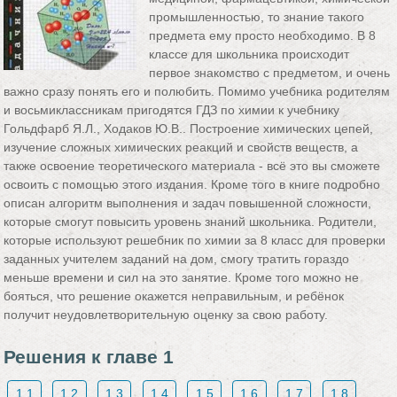
промышленностью, то знание такого
предмета ему просто необходимо. В 8
классе для школьника происходит
первое знакомство с предметом, и очень
важно сразу понять его и полюбить. Помимо учебника родителям
и восьмиклассникам пригодятся ГДЗ по химии к учебнику
Гольдфарб Я.Л., Ходаков Ю.В.. Построение химических цепей,
изучение сложных химических реакций и свойств веществ, а
также освоение теоретического материала - всё это вы сможете
освоить с помощью этого издания. Кроме того в книге подробно
описан алгоритм выполнения и задач повышенной сложности,
которые смогут повысить уровень знаний школьника. Родители,
которые используют решебник по химии за 8 класс для проверки
заданных учителем заданий на дом, смогу тратить гораздо
меньше времени и сил на это занятие. Кроме того можно не
бояться, что решение окажется неправильным, и ребёнок
получит неудовлетворительную оценку за свою работу.
Решения к главе 1
1.1
1.2
1.3
1.4
1.5
1.6
1.7
1.8