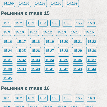
14.155
14.156
14.157
14.158
14.159
Решения к главе 15
15.1
15.2
15.3
15.4
15.5
15.6
15.7
15.8
15.9
15.10
15.11
15.12
15.13
15.14
15.15
15.16
15.17
15.18
15.19
15.20
15.21
15.22
15.24
15.25
15.26
15.27
15.28
15.29
15.30
15.31
15.32
15.33
15.34
15.35
15.36
15.37
15.38
15.39
15.40
15.41
15.42
15.43
15.44
15.45
Решения к главе 16
16.1
16.2
16.3
16.4
16.5
16.6
16.7
16.8