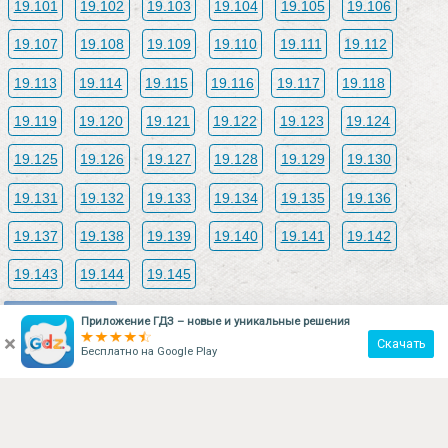
19.101
19.102
19.103
19.104
19.105
19.106
19.107
19.108
19.109
19.110
19.111
19.112
19.113
19.114
19.115
19.116
19.117
19.118
19.119
19.120
19.121
19.122
19.123
19.124
19.125
19.126
19.127
19.128
19.129
19.130
19.131
19.132
19.133
19.134
19.135
19.136
19.137
19.138
19.139
19.140
19.141
19.142
19.143
19.144
19.145
Поделиться
Приложение ГДЗ – новые и уникальные решения
×
Скачать
Бесплатно на
Google Play