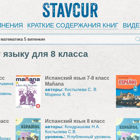
Stavcur
ИНЕНИЯ
КРАТКИЕ СОДЕРЖАНИЯ КНИГ
ВИД
 языку для 8 класса
сс
Испанский язык 7-8 класс
ушкина
Mañana
авторы:
Костылева С. В.
овень
Морено К. В.
ласс
Испанский язык 8 класс
авторы:
Кондрашова Н.А.
Костылева С.В.
уровень:
Углубленный уровень
Лопес