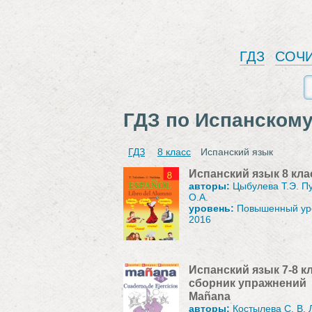
ГДЗ
СОЧ
ГДЗ по Испанскому
ГДЗ
8 класс
Испанский язык
Испанский язык 8 кла
авторы:
Цыбулева Т.Э. П
О.А.
уровень:
Повышенный ур
2016
Испанский язык 7-8 к
сборник упражнений
Mañana
авторы:
Костылева С. В. 