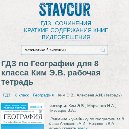
Stavcur
ГДЗ
СОЧИНЕНИЯ
КРАТКИЕ СОДЕРЖАНИЯ КНИГ
ВИДЕОРЕШЕНИЯ
ГДЗ по Географии для 8
класса Ким Э.В. рабочая
тетрадь
ГДЗ
8 класс
География
Ким Э.В., Алексеев А.И. (тетрадь)
авторы:
Ким Э.В., Марченко Н.А.,
Низовцев В.А..
Решение к учебнику по географии за 8
класс Алексеев А.И., Низовцев В.А.
можно скачать
здесь
.