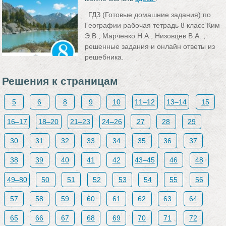
ГДЗ (Готовые домашние задания) по
Географии рабочая тетрадь 8 класс Ким
Э.В., Марченко Н.А., Низовцев В.А. ,
решенные задания и онлайн ответы из
решебника.
Решения к страницам
5
6
8
9
10
11–12
13–14
15
16–17
18–20
21–23
24–26
27
28
29
30
31
32
33
34
35
36
37
38
39
40
41
42
43–45
46
48
49–80
50
51
52
53
54
55
56
57
58
59
60
61
62
63
64
65
66
67
68
69
70
71
72