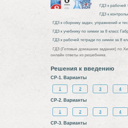
ГДЗ к рабочей 
ГДЗ к контрол
ГДЗ к сборнику задач, упражнений и те
ГДЗ к учебнику по химии за 8 класс Га
ГДЗ к рабочей тетради по химии за 8 к
ГДЗ (Готовые домашние задания) по Хи
онлайн ответы из решебника.
Решения к введению
СР-1. Варианты
1
2
3
4
СР-2. Варианты
1
2
3
4
СР-3. Варианты