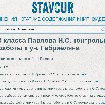
Stavcur
ИНЕНИЯ
КРАТКИЕ СОДЕРЖАНИЯ КНИГ
ВИД
8 класса Павлова Н.С. контроль
аботы к уч. Габриеляна
 самостоятельные работы Павлова
а Н.С..
 по химии за 8 класс Габриелян О.С. можно скачать
здесь
.
тетради по химии за 8 класс Габриелян О.С. можно скачать
здесь
.
для оценки качества знаний по химии за 8 класс Габриелян О.С. м
для лабораторных опытов и практических работ по химии за 8 клас
ьным работам по химии за 8 класс Габриелян О.С. можно скачать
зд