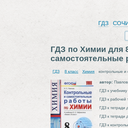
ГДЗ
СОЧ
ГДЗ по Химии для 
самостоятельные р
ГДЗ
8 класс
Химия
контрольные и
автор:
Павлов
ГДЗ к учебнику
ГДЗ к рабочей 
ГДЗ к тетради 
ГДЗ к тетради 
ГДЗ к контрол