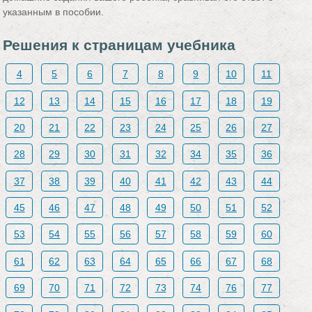
указанным в пособии.
Решения к страницам учебника
4
5
6
7
8
9
10
11
12
13
14
15
16
17
18
19
20
21
22
23
24
25
26
27
28
29
30
31
32
34
35
36
37
38
39
40
41
42
43
44
45
46
47
48
49
50
51
52
53
54
55
56
57
58
59
60
61
62
63
64
65
66
67
68
69
70
71
72
73
74
76
77