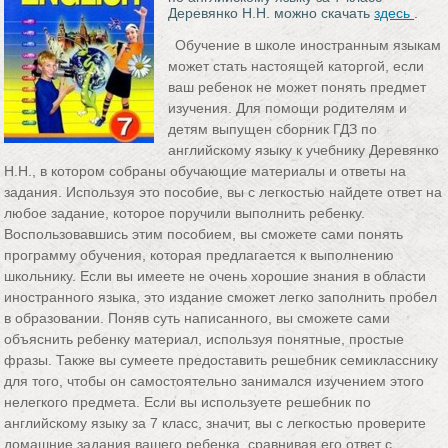
Деревянко Н.Н. можно скачать
здесь
.
Обучение в школе иностранным языкам
может стать настоящей каторгой, если
ваш ребенок не может понять предмет
изучения. Для помощи родителям и
детям выпущен сборник ГДЗ по
английскому языку к учебнику Деревянко
Н.Н., в котором собраны обучающие материалы и ответы на
задания. Используя это пособие, вы с легкостью найдете ответ на
любое задание, которое поручили выполнить ребенку.
Воспользовавшись этим пособием, вы сможете сами понять
программу обучения, которая предлагается к выполнению
школьнику. Если вы имеете не очень хорошие знания в области
иностранного языка, это издание сможет легко заполнить пробел
в образовании. Поняв суть написанного, вы сможете сами
объяснить ребенку материал, используя понятные, простые
фразы. Также вы сумеете предоставить решебник семикласснику
для того, чтобы он самостоятельно занимался изучением этого
нелегкого предмета. Если вы используете решебник по
английскому языку за 7 класс, значит, вы с легкостью проверите
домашние задания вашего ребенка, сравнивая его ответ с