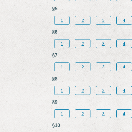
§5
1
2
3
4
§6
1
2
3
4
§7
1
2
3
4
§8
1
2
3
4
§9
1
2
3
4
§10