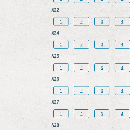
§22
1
2
3
4
§24
1
2
3
4
§25
1
2
3
4
§26
1
2
3
4
§27
1
2
3
4
§28