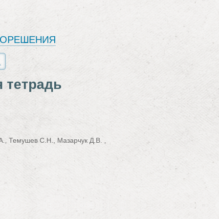
ЕОРЕШЕНИЯ
я тетрадь
, Темушев С.Н., Мазарчук Д.В. ,