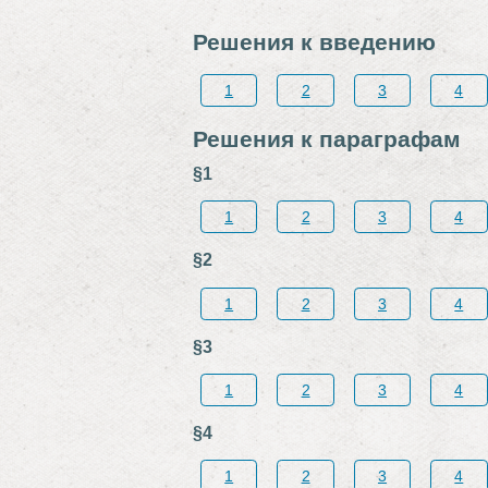
Решения к введению
1
2
3
4
Решения к параграфам
§1
1
2
3
4
§2
1
2
3
4
§3
1
2
3
4
§4
1
2
3
4