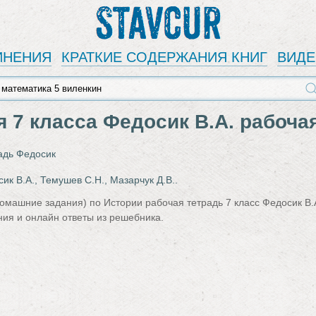
Stavcur
ИНЕНИЯ
КРАТКИЕ СОДЕРЖАНИЯ КНИГ
ВИД
я 7 класса Федосик В.А. рабоча
адь Федосик
ик В.А., Темушев С.Н., Мазарчук Д.В..
омашние задания) по Истории рабочая тетрадь 7 класс Федосик В.А.
ия и онлайн ответы из решебника.