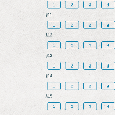
1
2
3
4
§11
1
2
3
4
§12
1
2
3
4
§13
1
2
3
4
§14
1
2
3
4
§15
1
2
3
4