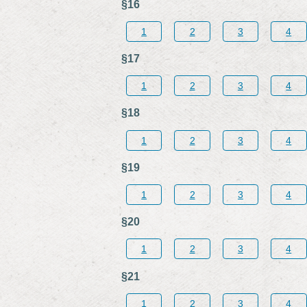
§16
1
2
3
4
§17
1
2
3
4
§18
1
2
3
4
§19
1
2
3
4
§20
1
2
3
4
§21
1
2
3
4