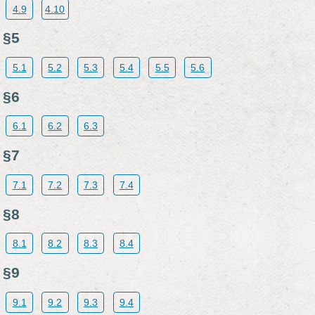
4.9
4.10
§5
5.1
5.2
5.3
5.4
5.5
5.6
§6
6.1
6.2
6.3
§7
7.1
7.2
7.3
7.4
§8
8.1
8.2
8.3
8.4
§9
9.1
9.2
9.3
9.4