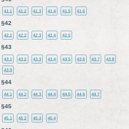
41.1
41.2
41.3
41.4
41.5
41.6
§42
42.1
42.2
42.3
42.4
42.5
§43
43.1
43.2
43.3
43.4
43.5
43.6
43.7
43.8
43.9
§44
44.1
44.2
44.3
44.4
44.5
44.6
44.7
§45
45.1
45.2
45.3
45.4