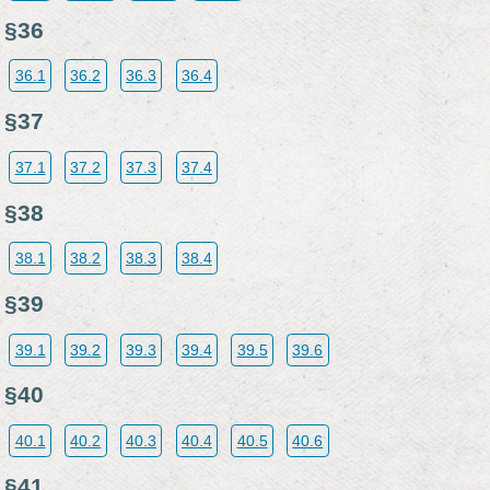
§36
36.1
36.2
36.3
36.4
§37
37.1
37.2
37.3
37.4
§38
38.1
38.2
38.3
38.4
§39
39.1
39.2
39.3
39.4
39.5
39.6
§40
40.1
40.2
40.3
40.4
40.5
40.6
§41