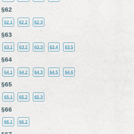
§62
62.1
62.2
62.3
§63
63.1
63.2
63.3
63.4
63.5
§64
64.1
64.2
64.3
64.5
64.6
§65
65.1
65.2
65.3
§66
66.1
66.2