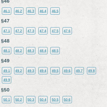
§46
46.1
46.2
46.3
46.4
46.5
§47
47.1
47.2
47.3
47.4
47.5
47.6
§48
48.1
48.2
48.3
48.4
48.5
§49
49.1
49.2
49.3
49.4
49.5
49.6
49.7
49.8
49.9
§50
50.1
50.2
50.3
50.4
50.5
50.6