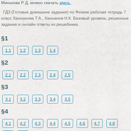
Минькова Р. Д. можно скачать
здесь
.
ГДЗ (Готовые домашние задания) по Физике рабочая тетрадь 7
класс Ханнанова Т.А., Ханнанов Н.К. Базовый уровень, решенные
задания и онлайн ответы из решебника.
§1
1.1
1.2
1.3
1.4
§2
2.1
2.2
2.3
2.4
2.5
§3
3.1
3.2
3.3
3.4
3.5
§4
4.1
4.2
4.3
4.4
4.5
4.6
4.7
4.8