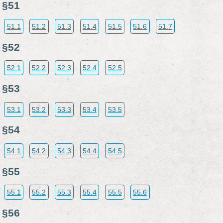
§51
51.1
51.2
51.3
51.4
51.5
51.6
51.7
§52
52.1
52.2
52.3
52.4
52.5
§53
53.1
53.2
53.3
53.4
53.5
§54
54.1
54.2
54.3
54.4
54.5
§55
55.1
55.2
55.3
55.4
55.5
55.6
§56