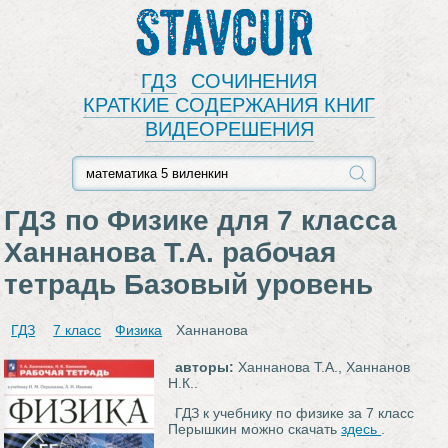
Stavcur
ГДЗ
СОЧИНЕНИЯ
КРАТКИЕ СОДЕРЖАНИЯ КНИГ
ВИДЕОРЕШЕНИЯ
ГДЗ по Физике для 7 класса
Ханнанова Т.А. рабочая
тетрадь Базовый уровень
ГДЗ
7 класс
Физика
Ханнанова
авторы:
Ханнанова Т.А., Ханнанов
Н.К..
ГДЗ к учебнику по физике за 7 класс
Перышкин можно скачать
здесь
.