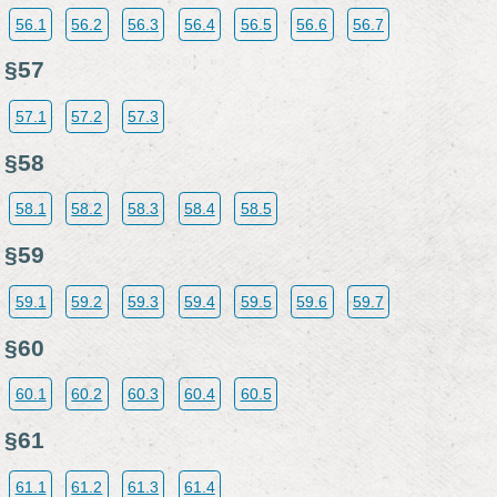
56.1
56.2
56.3
56.4
56.5
56.6
56.7
§57
57.1
57.2
57.3
§58
58.1
58.2
58.3
58.4
58.5
§59
59.1
59.2
59.3
59.4
59.5
59.6
59.7
§60
60.1
60.2
60.3
60.4
60.5
§61
61.1
61.2
61.3
61.4