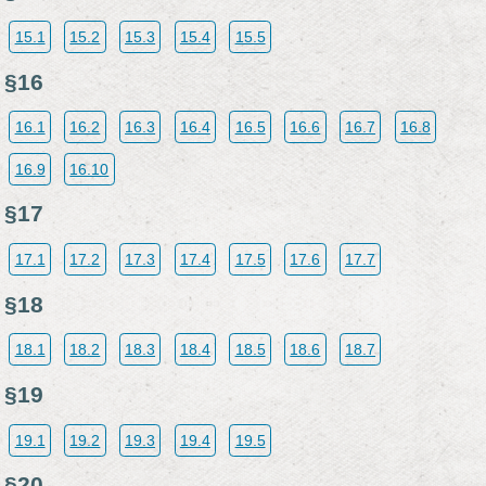
15.1
15.2
15.3
15.4
15.5
§16
16.1
16.2
16.3
16.4
16.5
16.6
16.7
16.8
16.9
16.10
§17
17.1
17.2
17.3
17.4
17.5
17.6
17.7
§18
18.1
18.2
18.3
18.4
18.5
18.6
18.7
§19
19.1
19.2
19.3
19.4
19.5
§20