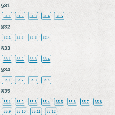
§31
31.1
31.2
31.3
31.4
31.5
§32
32.1
32.2
32.3
32.4
§33
33.1
33.2
33.3
33.4
§34
34.1
34.2
34.3
34.4
§35
35.1
35.2
35.3
35.4
35.5
35.6
35.7
35.8
35.9
35.10
35.11
35.12