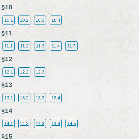
§10
10.1
10.2
10.3
10.4
§11
11.1
11.2
11.3
11.4
11.5
§12
12.1
12.2
12.3
§13
13.1
13.2
13.3
13.4
§14
14.1
14.2
14.3
14.4
14.5
§15