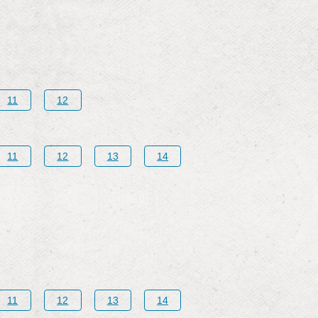
11
12
11
12
13
14
11
12
13
14