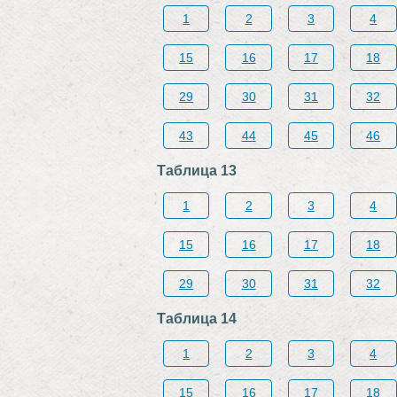
1
2
3
4
15
16
17
18
29
30
31
32
43
44
45
46
Таблица 13
1
2
3
4
15
16
17
18
29
30
31
32
Таблица 14
1
2
3
4
15
16
17
18