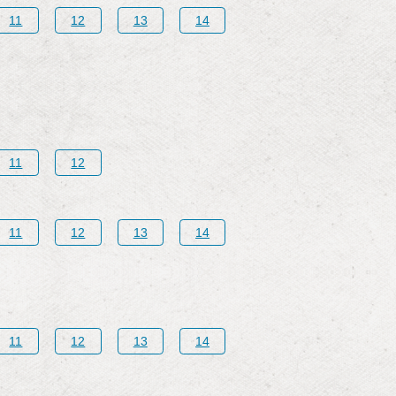
11
12
13
14
11
12
11
12
13
14
11
12
13
14