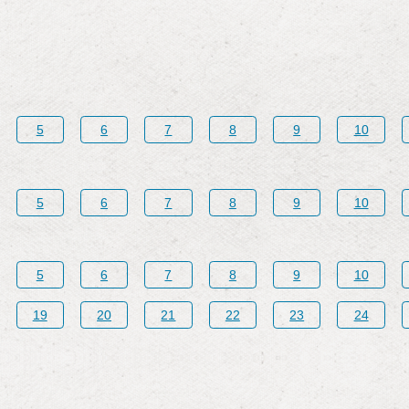
5
6
7
8
9
10
5
6
7
8
9
10
5
6
7
8
9
10
19
20
21
22
23
24