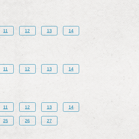
11
12
13
14
11
12
13
14
11
12
13
14
25
26
27