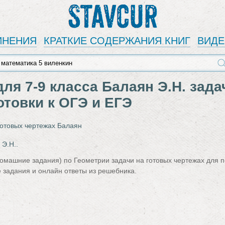
Stavcur
ИНЕНИЯ
КРАТКИЕ СОДЕРЖАНИЯ КНИГ
ВИД
ля 7‐9 класса Балаян Э.Н. зада
отовки к ОГЭ и ЕГЭ
готовых чертежах Балаян
 Э.Н..
домашние задания) по Геометрии задачи на готовых чертежах для п
е задания и онлайн ответы из решебника.