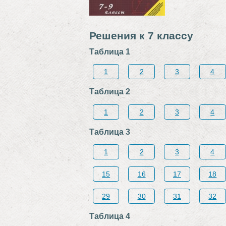
Решения к 7 классу
Таблица 1
1
2
3
4
Таблица 2
1
2
3
4
Таблица 3
1
2
3
4
15
16
17
18
29
30
31
32
Таблица 4