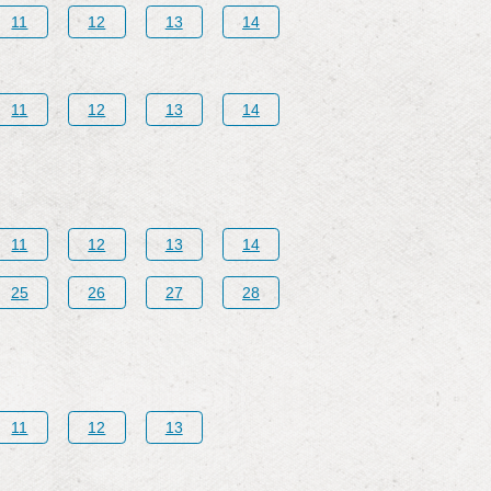
11
12
13
14
11
12
13
14
11
12
13
14
25
26
27
28
11
12
13