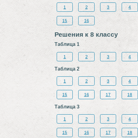
1
2
3
4
15
16
Решения к 8 классу
Таблица 1
1
2
3
4
Таблица 2
1
2
3
4
15
16
17
18
Таблица 3
1
2
3
4
15
16
17
18