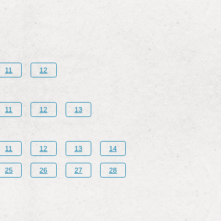
11
12
11
12
13
11
12
13
14
25
26
27
28