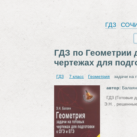
ГДЗ
СОЧ
ГДЗ по Геометрии д
чертежах для подг
ГДЗ
7 класс
Геометрия
задачи на 
автор:
Балаян
ГДЗ (Готовые 
Э.Н. , решенны