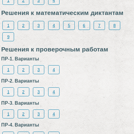
1
2
3
4
Решения к математическим диктантам
1
2
3
4
5
6
7
8
9
Решения к проверочным работам
ПР-1. Варианты
1
2
3
4
ПР-2. Варианты
1
2
3
4
ПР-3. Варианты
1
2
3
4
ПР-4. Варианты