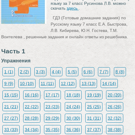
языку за 7 класс Русинова Л.В. можно
скачать
здесь
.
ГДЗ (Готовые домашние задания) по
Русскому языку 7 класс Е.А. Быстрова,
Л.В. Кибирева, Ю.Н. Гостева, Т.М.
Воителева , решенные задания и онлайн ответы из решебника.
Часть 1
Упражнения
1 (1)
2 (2)
3 (3)
4 (4)
5 (5)
6 (6)
7 (7)
8 (8)
9 (9)
10 (10)
11 (11)
12 (12)
13 (13)
14 (14)
15 (15)
16 (16)
17 (17)
18 (18)
19 (19)
20 (20)
21 (21)
22 (22)
23 (23)
24 (24)
25 (25)
26 (26)
27 (27)
28 (28)
29 (29)
30 (30)
31 (31)
32 (32)
33 (33)
34 (34)
35 (35)
36 (36)
37 (37)
38 (38)