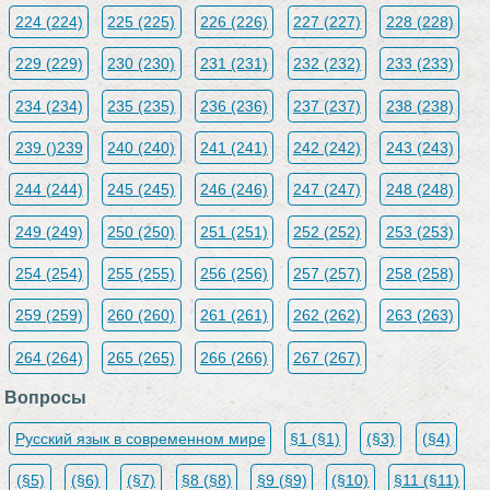
224 (224)
225 (225)
226 (226)
227 (227)
228 (228)
229 (229)
230 (230)
231 (231)
232 (232)
233 (233)
234 (234)
235 (235)
236 (236)
237 (237)
238 (238)
239 ()239
240 (240)
241 (241)
242 (242)
243 (243)
244 (244)
245 (245)
246 (246)
247 (247)
248 (248)
249 (249)
250 (250)
251 (251)
252 (252)
253 (253)
254 (254)
255 (255)
256 (256)
257 (257)
258 (258)
259 (259)
260 (260)
261 (261)
262 (262)
263 (263)
264 (264)
265 (265)
266 (266)
267 (267)
Вопросы
Русский язык в современном мире
§1 (§1)
(§3)
(§4)
(§5)
(§6)
(§7)
§8 (§8)
§9 (§9)
(§10)
§11 (§11)