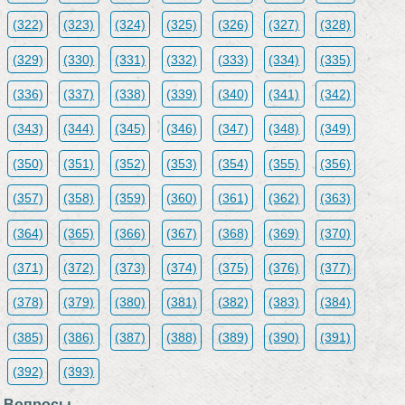
(322)
(323)
(324)
(325)
(326)
(327)
(328)
(329)
(330)
(331)
(332)
(333)
(334)
(335)
(336)
(337)
(338)
(339)
(340)
(341)
(342)
(343)
(344)
(345)
(346)
(347)
(348)
(349)
(350)
(351)
(352)
(353)
(354)
(355)
(356)
(357)
(358)
(359)
(360)
(361)
(362)
(363)
(364)
(365)
(366)
(367)
(368)
(369)
(370)
(371)
(372)
(373)
(374)
(375)
(376)
(377)
(378)
(379)
(380)
(381)
(382)
(383)
(384)
(385)
(386)
(387)
(388)
(389)
(390)
(391)
(392)
(393)
Вопросы