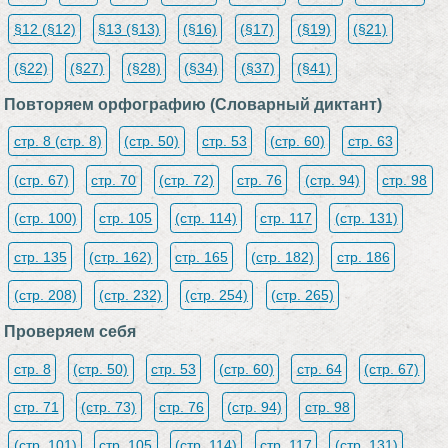
§12 (§12)
§13 (§13)
(§16)
(§17)
(§19)
(§21)
(§22)
(§27)
(§28)
(§34)
(§37)
(§41)
Повторяем орфографию (Словарный диктант)
стр. 8 (стр. 8)
(стр. 50)
стр. 53
(стр. 60)
стр. 63
(стр. 67)
стр. 70
(стр. 72)
стр. 76
(стр. 94)
стр. 98
(стр. 100)
стр. 105
(стр. 114)
стр. 117
(стр. 131)
стр. 135
(стр. 162)
стр. 165
(стр. 182)
стр. 186
(стр. 208)
(стр. 232)
(стр. 254)
(стр. 265)
Проверяем себя
стр. 8
(стр. 50)
стр. 53
(стр. 60)
стр. 64
(стр. 67)
стр. 71
(стр. 73)
стр. 76
(стр. 94)
стр. 98
(стр. 101)
стр. 105
(стр. 114)
стр. 117
(стр. 131)