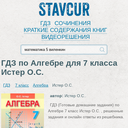
Stavcur
ГДЗ
СОЧИНЕНИЯ
КРАТКИЕ СОДЕРЖАНИЯ КНИГ
ВИДЕОРЕШЕНИЯ
ГДЗ по Алгебре для 7 класса
Истер О.С.
ГДЗ
7 класс
Алгебра
Истер О.С.
автор:
Истер О.С..
ГДЗ (Готовые домашние задания) по
Алгебре 7 класс Истер О.С. , решенные
задания и онлайн ответы из решебника.