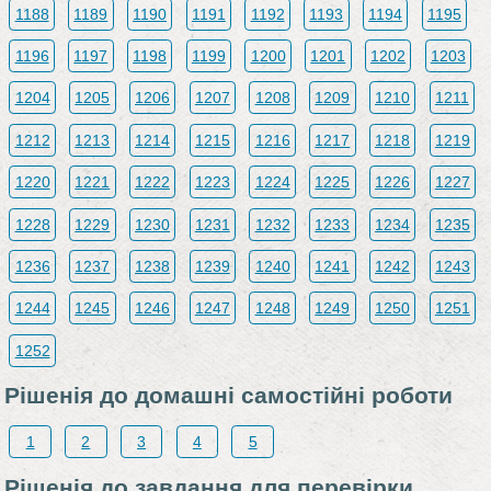
1188
1189
1190
1191
1192
1193
1194
1195
1196
1197
1198
1199
1200
1201
1202
1203
1204
1205
1206
1207
1208
1209
1210
1211
1212
1213
1214
1215
1216
1217
1218
1219
1220
1221
1222
1223
1224
1225
1226
1227
1228
1229
1230
1231
1232
1233
1234
1235
1236
1237
1238
1239
1240
1241
1242
1243
1244
1245
1246
1247
1248
1249
1250
1251
1252
Рiшенiя до домашні самостійні роботи
1
2
3
4
5
Рiшенiя до завдання для перевірки