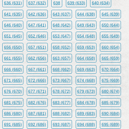
636 (631)
637 (632)
638
639 (633)
640 (634)
641 (635)
642 (636)
643 (637)
644 (638)
645 (639)
646 (640)
647 (641)
648 (642)
649 (643)
650 (644)
651 (645)
652 (646)
653 (647)
654 (648)
655 (649)
656 (650)
657 (651)
658 (652)
659 (653)
660 (654)
661 (655)
662 (656)
663 (657)
664 (658)
665 (659)
666 (660)
667 (661)
668 (662)
669 (663)
670 (664)
671 (665)
672 (666)
673 (667)
674 (668)
675 (669)
676 (670)
677 (671)
678 (672)
679 (673)
680 (674)
681 (675)
682 (676)
683 (677)
684 (678)
685 (679)
686 (680)
687 (681)
688 (682)
689 (683)
690 (684)
691 (685)
692 (686)
693 (687)
694 (688)
695 (689)