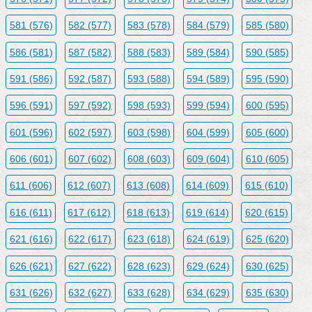
581 (576)
582 (577)
583 (578)
584 (579)
585 (580)
586 (581)
587 (582)
588 (583)
589 (584)
590 (585)
591 (586)
592 (587)
593 (588)
594 (589)
595 (590)
596 (591)
597 (592)
598 (593)
599 (594)
600 (595)
601 (596)
602 (597)
603 (598)
604 (599)
605 (600)
606 (601)
607 (602)
608 (603)
609 (604)
610 (605)
611 (606)
612 (607)
613 (608)
614 (609)
615 (610)
616 (611)
617 (612)
618 (613)
619 (614)
620 (615)
621 (616)
622 (617)
623 (618)
624 (619)
625 (620)
626 (621)
627 (622)
628 (623)
629 (624)
630 (625)
631 (626)
632 (627)
633 (628)
634 (629)
635 (630)