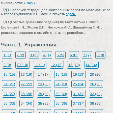
можно скачать
здесь
.
ГДЗ к рабочей тетради для контрольных работ по математике за
6 класс Рудницкая В.Н. можно скачать
здесь
.
ГДЗ (Готовые домашние задания) по Математике 6 класс
Виленкин Н.Я., Жохов В.И., Чесноков А.С., Шварцбурд С.И. ,
решенные задания и онлайн ответы из решебника.
Часть 1. Упражнения
1 (1)
2 (2)
3 (3)
4 (4)
5 (5)
6 (6)
7 (7)
8 (8)
9 (9)
10 (10)
11 (11)
12 (12)
13 (13)
14 (14)
15 (15)
16 (16)
17 (17)
18 (18)
19 (19)
20 (20)
21 (21)
22 (22)
23 (25)
24 (23)
25 (24)
26 (26)
27 (27)
28 (28)
29 (29)
30 (30)
31 (31)
32 (32)
33 (33)
34 (34)
35 (35)
36 (36)
37 (37)
38 (38)