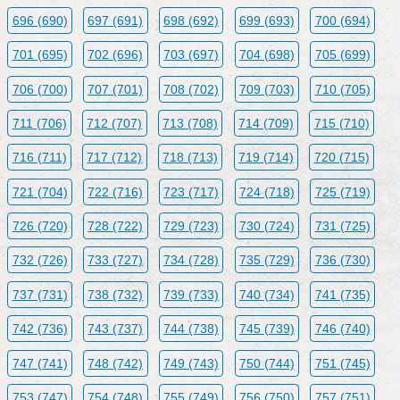
696 (690)
697 (691)
698 (692)
699 (693)
700 (694)
701 (695)
702 (696)
703 (697)
704 (698)
705 (699)
706 (700)
707 (701)
708 (702)
709 (703)
710 (705)
711 (706)
712 (707)
713 (708)
714 (709)
715 (710)
716 (711)
717 (712)
718 (713)
719 (714)
720 (715)
721 (704)
722 (716)
723 (717)
724 (718)
725 (719)
726 (720)
728 (722)
729 (723)
730 (724)
731 (725)
732 (726)
733 (727)
734 (728)
735 (729)
736 (730)
737 (731)
738 (732)
739 (733)
740 (734)
741 (735)
742 (736)
743 (737)
744 (738)
745 (739)
746 (740)
747 (741)
748 (742)
749 (743)
750 (744)
751 (745)
753 (747)
754 (748)
755 (749)
756 (750)
757 (751)