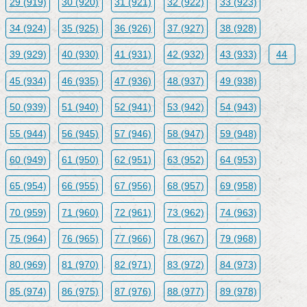
29 (919)
30 (920)
31 (921)
32 (922)
33 (923)
34 (924)
35 (925)
36 (926)
37 (927)
38 (928)
39 (929)
40 (930)
41 (931)
42 (932)
43 (933)
44
45 (934)
46 (935)
47 (936)
48 (937)
49 (938)
50 (939)
51 (940)
52 (941)
53 (942)
54 (943)
55 (944)
56 (945)
57 (946)
58 (947)
59 (948)
60 (949)
61 (950)
62 (951)
63 (952)
64 (953)
65 (954)
66 (955)
67 (956)
68 (957)
69 (958)
70 (959)
71 (960)
72 (961)
73 (962)
74 (963)
75 (964)
76 (965)
77 (966)
78 (967)
79 (968)
80 (969)
81 (970)
82 (971)
83 (972)
84 (973)
85 (974)
86 (975)
87 (976)
88 (977)
89 (978)