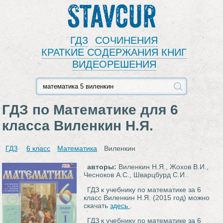
Stavcur
ГДЗ
СОЧИНЕНИЯ
КРАТКИЕ СОДЕРЖАНИЯ КНИГ
ВИДЕОРЕШЕНИЯ
ГДЗ по Математике для 6
класса Виленкин Н.Я.
ГДЗ
6 класс
Математика
Виленкин
авторы:
Виленкин Н.Я., Жохов В.И.,
Чесноков А.С., Шварцбурд С.И..
ГДЗ к учебнику по математике за 6
класс Виленкин Н.Я. (2015 год) можно
скачать
здесь
.
ГДЗ к учебнику по математике за 6