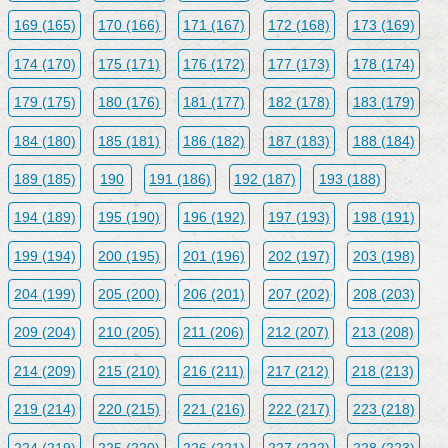
169 (165)
170 (166)
171 (167)
172 (168)
173 (169)
174 (170)
175 (171)
176 (172)
177 (173)
178 (174)
179 (175)
180 (176)
181 (177)
182 (178)
183 (179)
184 (180)
185 (181)
186 (182)
187 (183)
188 (184)
189 (185)
190
191 (186)
192 (187)
193 (188)
194 (189)
195 (190)
196 (192)
197 (193)
198 (191)
199 (194)
200 (195)
201 (196)
202 (197)
203 (198)
204 (199)
205 (200)
206 (201)
207 (202)
208 (203)
209 (204)
210 (205)
211 (206)
212 (207)
213 (208)
214 (209)
215 (210)
216 (211)
217 (212)
218 (213)
219 (214)
220 (215)
221 (216)
222 (217)
223 (218)
224 (219)
225 (220)
226 (221)
227 (222)
228 (223)