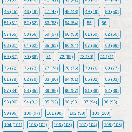
39 (39)
40 (40)
41 (41)
42 (42)
43 (43)
44 (44)
45 (45)
46 (46)
47 (47)
48 (48)
49 (49)
50 (50)
51 (51)
52 (52)
53 (53)
54 (54)
55
56
57 (55)
58 (56)
59 (57)
60 (58)
61 (59)
62 (60)
63 (61)
64 (62)
65 (63)
66 (64)
67 (65)
68 (66)
69 (67)
70 (68)
71
72 (69)
73 (70)
74 (71)
75 (72)
76 (73)
77 (74)
78 (75)
79 (76)
80 (77)
81 (78)
82 (79)
83 (80)
84 (81)
85 (82)
86 (83)
87 (84)
88 (85)
89 (86)
90 (87)
91 (88)
92 (89)
93 (90)
94 (91)
95 (92)
96 (93
97 (94)
98 (95)
99 (96)
100 (97)
101 (98)
102 (99)
103 (100)
104 (101)
105 (102)
106 (103)
107 (104)
108 (105)