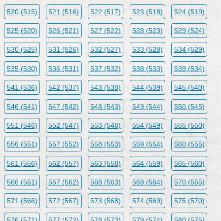
520 (515)
521 (516)
522 (517)
523 (518)
524 (519)
525 (520)
526 (521)
527 (522)
528 (523)
529 (524)
530 (525)
531 (526)
532 (527)
533 (528)
534 (529)
535 (530)
536 (531)
537 (532)
538 (533)
539 (534)
541 (536)
542 (537)
543 (538)
544 (539)
545 (540)
546 (541)
547 (542)
548 (543)
549 (544)
550 (545)
551 (546)
552 (547)
553 (548)
554 (549)
555 (550)
556 (551)
557 (552)
558 (553)
559 (554)
560 (555)
561 (556)
562 (557)
563 (558)
564 (559)
565 (560)
566 (561)
567 (562)
568 (563)
569 (564)
570 (565)
571 (566)
572 (567)
573 (568)
574 (569)
575 (570)
576 (571)
577 (572)
578 (573)
579 (574)
580 (575)