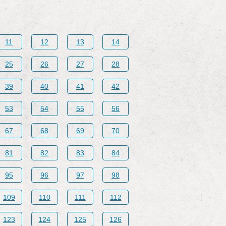
11
12
13
14
25
26
27
28
39
40
41
42
53
54
55
56
67
68
69
70
81
82
83
84
95
96
97
98
109
110
111
112
123
124
125
126