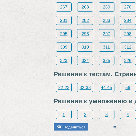
267
268
269
270
281
282
283
284
295
296
297
298
309
310
311
312
323
324
325
326
Решения к тестам. Стран
22-23
32-33
44-45
56
Решения к умножению и 
1
2
3
4
Поделиться