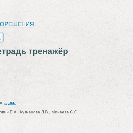
ЕОРЕШЕНИЯ
етрадь тренажёр
ать
здесь
.
вич Е.А., Кузнецова Л.В., Минаева С.С.