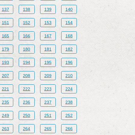
137
138
139
140
151
152
153
154
165
166
167
168
179
180
181
182
193
194
195
196
207
208
209
210
221
222
223
224
235
236
237
238
249
250
251
252
263
264
265
266