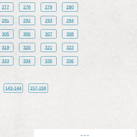
277
278
279
280
291
292
293
294
305
306
307
308
319
320
321
322
333
334
335
336
143-144
157-158