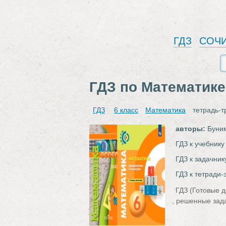
ГДЗ
СОЧ
ГДЗ по Математике
ГДЗ
6 класс
Математика
тетрадь-
авторы:
Буним
ГДЗ к учебнику
ГДЗ к задачник
ГДЗ к тетради-
ГДЗ (Готовые д
, решенные зад