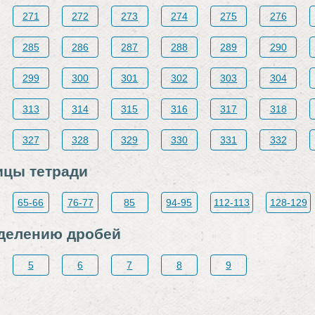
271
272
273
274
275
276
285
286
287
288
289
290
299
300
301
302
303
304
313
314
315
316
317
318
327
328
329
330
331
332
ицы тетради
65-66
76-77
85
94-95
112-113
128-129
делению дробей
5
6
7
8
9