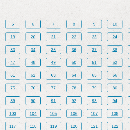
5
6
7
8
9
10
19
20
21
22
23
24
33
34
35
36
37
38
47
48
49
50
51
52
61
62
63
64
65
66
75
76
77
78
79
80
89
90
91
92
93
94
103
104
105
106
107
108
117
118
119
120
121
122