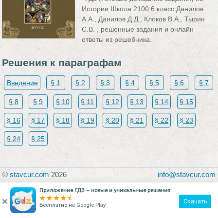
Истории Школа 2100 6 класс Данилов
А.А., Данилов Д.Д., Клоков В.А., Тырин
С.В. , решенные задания и онлайн
ответы из решебника.
Решения к параграфам
Введение
§ 1
§ 2
§ 3
§ 4
§ 5
§ 6
§ 7
§ 8
§ 9
§ 10
§ 11
§ 12
§ 13
§ 14
§ 15
§ 16
§ 17
§ 18
§ 19
§ 20
§ 21
§ 22
§ 23
§ 24
§ 25
©
stavcur.com
2026
info@stavcur.com
Приложение ГДЗ – новые и уникальные решения
×
Скачать
Бесплатно на
Google Play