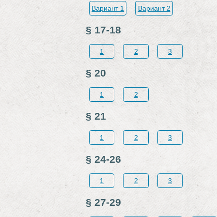
Вариант 1
Вариант 2
§ 17-18
1
2
3
§ 20
1
2
§ 21
1
2
3
§ 24-26
1
2
3
§ 27-29