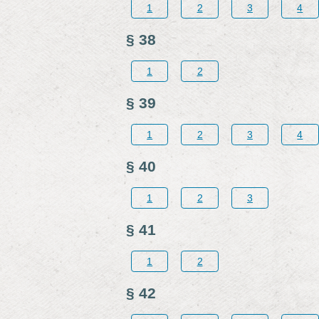
1
2
3
4
§ 38
1
2
§ 39
1
2
3
4
§ 40
1
2
3
§ 41
1
2
§ 42