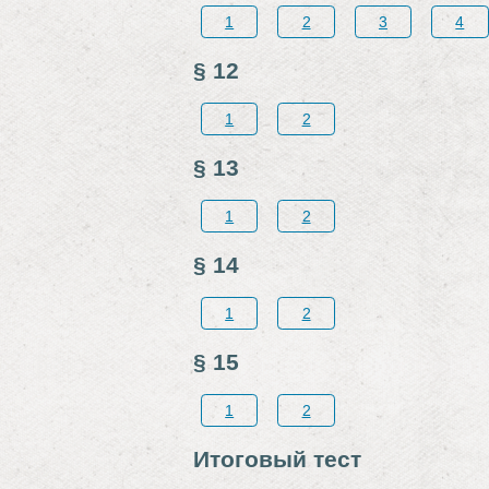
1
2
3
4
§ 12
1
2
§ 13
1
2
§ 14
1
2
§ 15
1
2
Итоговый тест