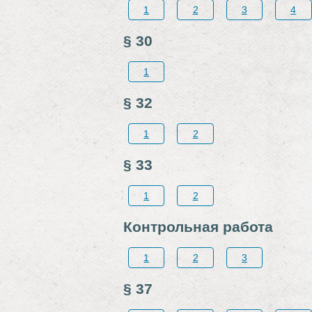
1
2
3
4
§ 30
1
§ 32
1
2
§ 33
1
2
Контрольная работа
1
2
3
§ 37