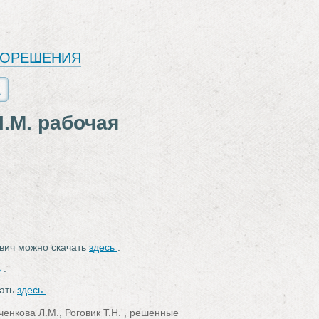
ЕОРЕШЕНИЯ
.М. рабочая
евич можно скачать
здесь
.
ь
.
чать
здесь
.
енкова Л.М., Роговик Т.Н. , решенные