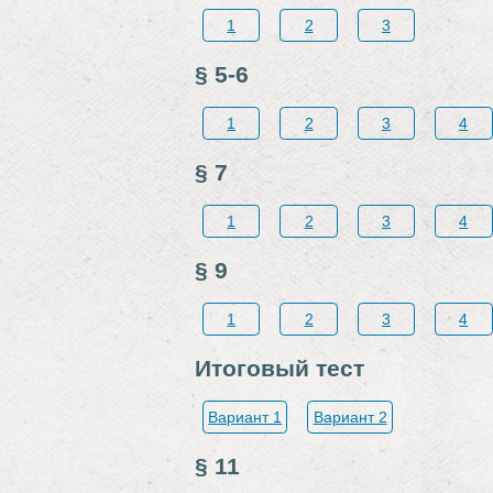
1
2
3
§ 5-6
1
2
3
4
§ 7
1
2
3
4
§ 9
1
2
3
4
Итоговый тест
Вариант 1
Вариант 2
§ 11