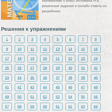
Математике 5 класс Истомина Н.Б. ,
решенные задания и онлайн ответы из
решебника.
Решения к упражнениям
1
2
3
4
5
6
7
8
9
10
11
12
13
14
15
16
17
18
19
20
21
22
23
24
25
26
27
28
29
30
31
32
33
34
35
36
37
38
39
40
41
42
43
44
45
46
47
48
49
50
51
52
53
54
55
56
57
58
59
60
61
62
63
64