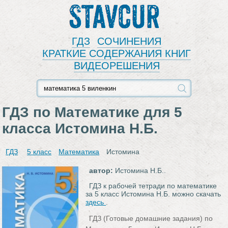
Stavcur
ГДЗ
СОЧИНЕНИЯ
КРАТКИЕ СОДЕРЖАНИЯ КНИГ
ВИДЕОРЕШЕНИЯ
ГДЗ по Математике для 5
класса Истомина Н.Б.
ГДЗ
5 класс
Математика
Истомина
автор:
Истомина Н.Б..
ГДЗ к рабочей тетради по математике
за 5 класс Истомина Н.Б. можно скачать
здесь
.
ГДЗ (Готовые домашние задания) по