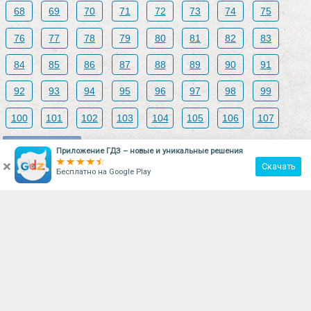
68
69
70
71
72
73
74
75
76
77
78
79
80
81
82
83
84
85
86
87
88
89
90
91
92
93
94
95
96
97
98
99
100
101
102
103
104
105
106
107
Поделиться
Приложение ГДЗ – новые и уникальные решения
×
Скачать
Бесплатно на
Google Play