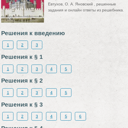
Евтухов, О. А. Яновский , решенные
задания и онлайн ответы из решебника.
Решения к введению
1
2
3
Решения к § 1
1
2
3
4
5
Решения к § 2
1
2
3
4
5
Решения к § 3
1
2
3
4
5
6