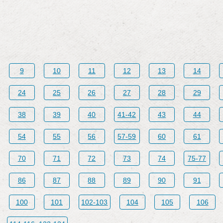
9
10
11
12
13
14
24
25
26
27
28
29
38
39
40
41-42
43
44
54
55
56
57-59
60
61
70
71
72
73
74
75-77
86
87
88
89
90
91
100
101
102-103
104
105
106