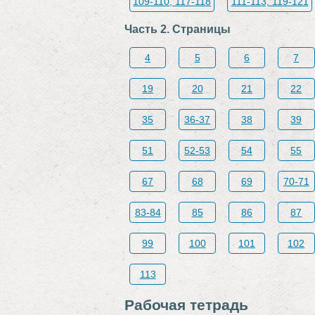
109-110, 117-118
111-113, 119-121
Часть 2. Страницы
4
5
6
7
19
20
21
22
35
36-37
38
39
51
52-53
54
55
67
68
69
70-71
83-84
85
86
87
99
100
101
102
113
Рабочая тетрадь