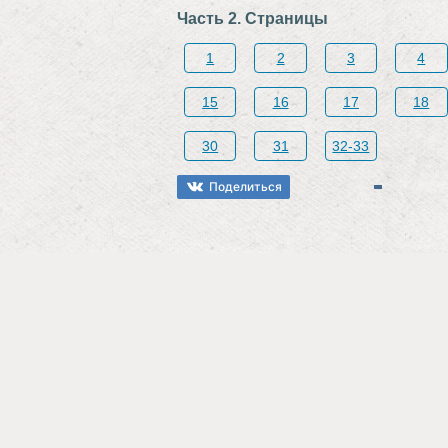
Часть 2. Страницы
1
2
3
4
15
16
17
18
30
31
32-33
Поделиться