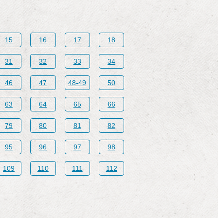
15
16
17
18
31
32
33
34
46
47
48-49
50
63
64
65
66
79
80
81
82
95
96
97
98
109
110
111
112