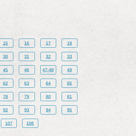
15
16
17
18
30
31
32
33
45
46
47-48
49
62
63
64
65
78
79
80
81
92
93
94
95
107
108