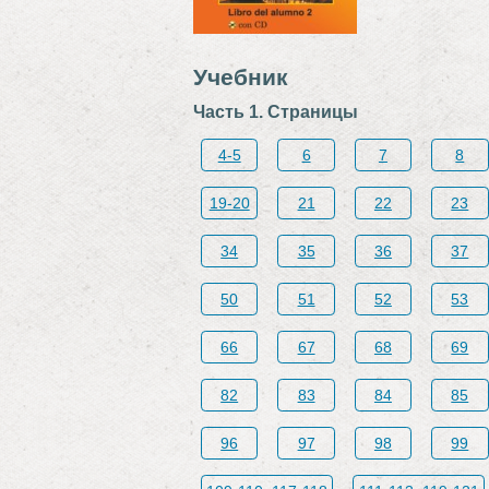
Учебник
Часть 1. Страницы
4-5
6
7
8
19-20
21
22
23
34
35
36
37
50
51
52
53
66
67
68
69
82
83
84
85
96
97
98
99