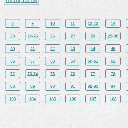
114-116, 122-124
8
9
10
11
12-13
14
23
24-25
26
27
28
29-30
40
41
42
43
44
45
56
57
58
59
60-61
62
72
73-74
75
76
77
78
88
89
90
91
92-93
94
103
104
105
106
107
108