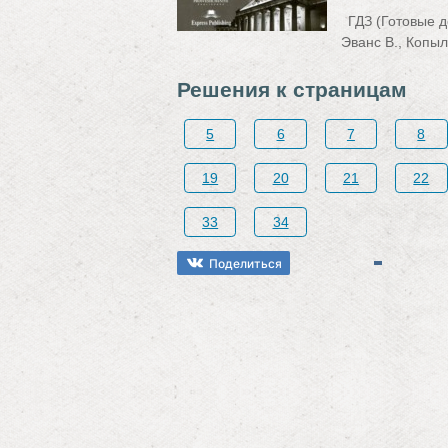
ГДЗ (Готовые д
Эванс В., Копыл
Решения к страницам
5
6
7
8
19
20
21
22
33
34
Поделиться