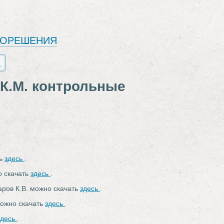
ЕОРЕШЕНИЯ
 К.М. контрольные
ть
здесь
.
о скачать
здесь
.
аров К.В. можно скачать
здесь
.
можно скачать
здесь
.
здесь
.