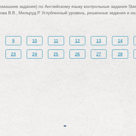
омашние задания) по Английскому языку контрольные задания Starli
ова В.В., Мильруд Р. Углубленный уровень, решенные задания и о
9
10
11
12
13
14
23
24
25
26
27
28