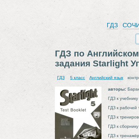
ГДЗ
СОЧ
ГДЗ по Английском
задания Starlight 
ГДЗ
5 класс
Английский язык
контр
авторы:
Баран
ГДЗ к учебнику
ГДЗ к рабочей 
ГДЗ к трениров
ГДЗ к сборнику
ГДЗ к тренажёр