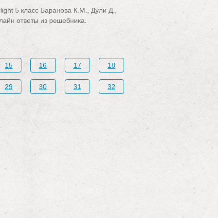
ght 5 класс Баранова К.М., Дули Д.,
нлайн ответы из решебника.
15
16
17
18
29
30
31
32