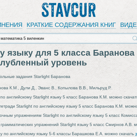
Stavcur
ИНЕНИЯ
КРАТКИЕ СОДЕРЖАНИЯ КНИГ
ВИД
у языку для 5 класса Баранова
Углубленный уровень
ольные задания Starlight Баранова
ова К.М., Дули Д., Эванс В., Копылова В.В., Мильруд Р..
 по английскому Starlight языку 5 класс Баранова К.М. можно скача
тетради Starlight по английскому языку 5 класс Баранова К.М. можн
очным упражнениям Starlight по английскому языку 5 класс Комисс
 грамматических упражнений Starlight языку 5 класс Смирнов А.В. 
у по английскому языку 5-6 классы Барашкова Е.А. можно скачать