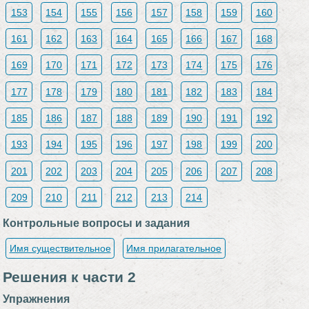
153
154
155
156
157
158
159
160
161
162
163
164
165
166
167
168
169
170
171
172
173
174
175
176
177
178
179
180
181
182
183
184
185
186
187
188
189
190
191
192
193
194
195
196
197
198
199
200
201
202
203
204
205
206
207
208
209
210
211
212
213
214
Контрольные вопросы и задания
Имя существительное
Имя прилагательное
Решения к части 2
Упражнения