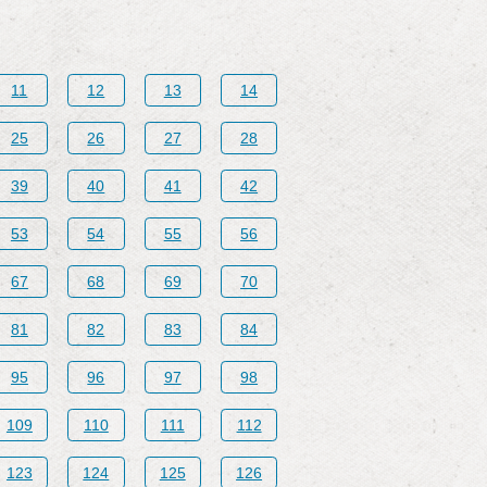
11
12
13
14
25
26
27
28
39
40
41
42
53
54
55
56
67
68
69
70
81
82
83
84
95
96
97
98
109
110
111
112
123
124
125
126