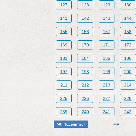
127
128
129
130
141
142
143
144
155
156
157
158
169
170
171
172
183
184
185
186
197
198
199
200
211
212
213
214
225
226
227
228
239
240
241
242
Поделиться