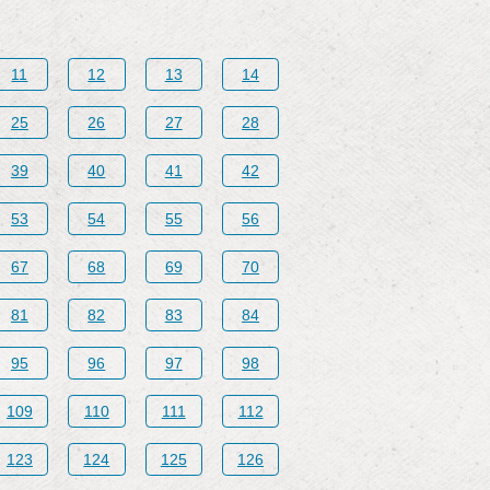
11
12
13
14
25
26
27
28
39
40
41
42
53
54
55
56
67
68
69
70
81
82
83
84
95
96
97
98
109
110
111
112
123
124
125
126