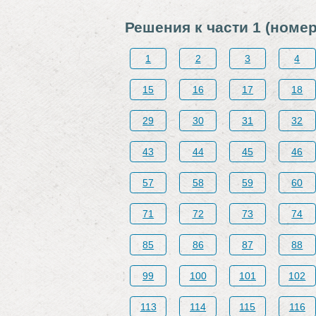
Решения к части 1 (номер
1
2
3
4
15
16
17
18
29
30
31
32
43
44
45
46
57
58
59
60
71
72
73
74
85
86
87
88
99
100
101
102
113
114
115
116