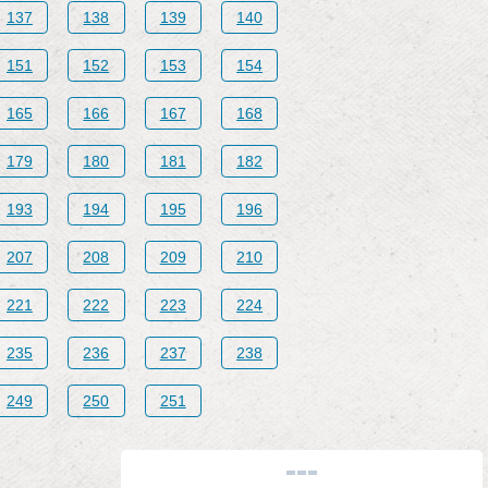
137
138
139
140
151
152
153
154
165
166
167
168
179
180
181
182
193
194
195
196
207
208
209
210
221
222
223
224
235
236
237
238
249
250
251