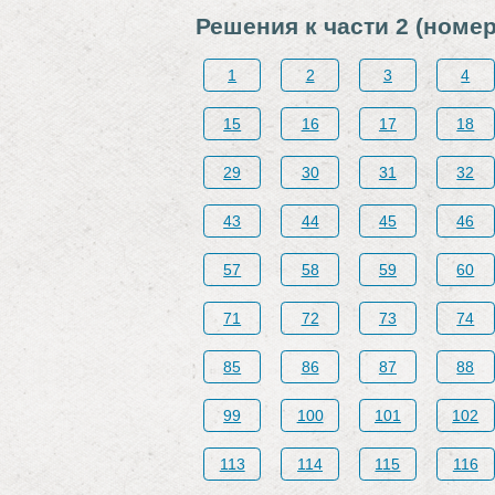
Решения к части 2 (номер
1
2
3
4
15
16
17
18
29
30
31
32
43
44
45
46
57
58
59
60
71
72
73
74
85
86
87
88
99
100
101
102
113
114
115
116