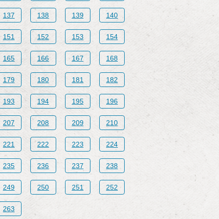
137
138
139
140
151
152
153
154
165
166
167
168
179
180
181
182
193
194
195
196
207
208
209
210
221
222
223
224
235
236
237
238
249
250
251
252
263