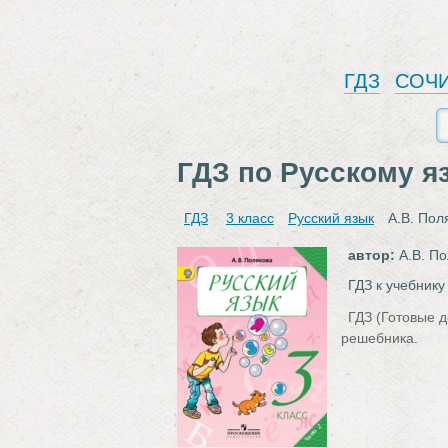
ГДЗ
СОЧ
ГДЗ по Русскому я
ГДЗ
3 класс
Русский язык
А.В. Пол
автор:
А.В. По
ГДЗ к учебнику
ГДЗ (Готовые д
решебника.