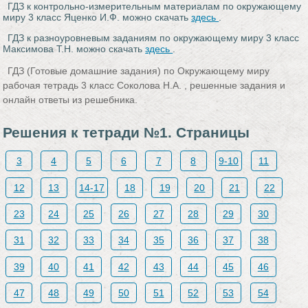
ГДЗ к контрольно-измерительным материалам по окружающему
миру 3 класс Яценко И.Ф. можно скачать
здесь
.
ГДЗ к разноуровневым заданиям по окружающему миру 3 класс
Максимова Т.Н. можно скачать
здесь
.
ГДЗ (Готовые домашние задания) по Окружающему миру
рабочая тетрадь 3 класс Соколова Н.А. , решенные задания и
онлайн ответы из решебника.
Решения к тетради №1. Страницы
3
4
5
6
7
8
9-10
11
12
13
14-17
18
19
20
21
22
23
24
25
26
27
28
29
30
31
32
33
34
35
36
37
38
39
40
41
42
43
44
45
46
47
48
49
50
51
52
53
54