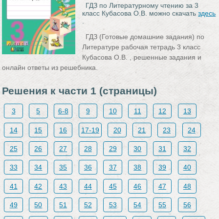
ГДЗ по Литературному чтению за 3
класс Кубасова О.В. можно скачать
здесь
.
ГДЗ (Готовые домашние задания) по
Литературе рабочая тетрадь 3 класс
Кубасова О.В. , решенные задания и
онлайн ответы из решебника.
Решения к части 1 (страницы)
3
5
6-8
9
10
11
12
13
14
15
16
17-19
20
21
23
24
25
26
27
28
29
30
31
32
33
34
35
36
37
38
39
40
41
42
43
44
45
46
47
48
49
50
51
52
53
54
55
56