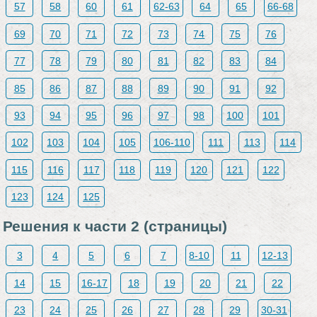
57
58
60
61
62-63
64
65
66-68
69
70
71
72
73
74
75
76
77
78
79
80
81
82
83
84
85
86
87
88
89
90
91
92
93
94
95
96
97
98
100
101
102
103
104
105
106-110
111
113
114
115
116
117
118
119
120
121
122
123
124
125
Решения к части 2 (страницы)
3
4
5
6
7
8-10
11
12-13
14
15
16-17
18
19
20
21
22
23
24
25
26
27
28
29
30-31