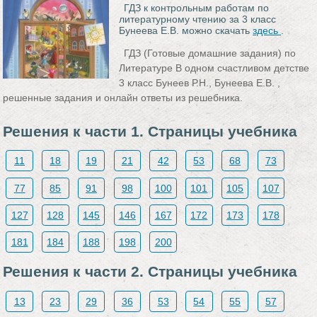
ГДЗ к контрольным работам по
литературному чтению за 3 класс
Бунеева Е.В. можно скачать
здесь
.
ГДЗ (Готовые домашние задания) по
Литературе В одном счастливом детстве
3 класс Бунеев Р.Н., Бунеева Е.В. ,
решенные задания и онлайн ответы из решебника.
Решения к части 1. Страницы учебника
11
18
19
21
42
53
68
73
77
85
91
98
100
101
105
107
127
128
145
146
167
172
173
178
181
184
188
198
200
Решения к части 2. Страницы учебника
13
23
29
36
53
54
55
57