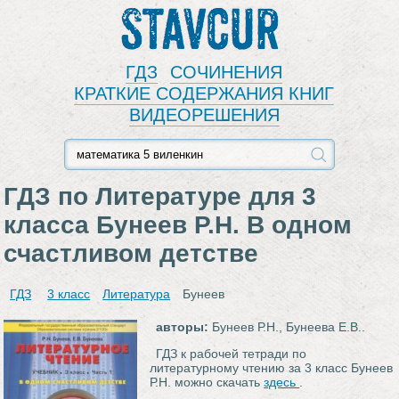
Stavcur
ГДЗ
СОЧИНЕНИЯ
КРАТКИЕ СОДЕРЖАНИЯ КНИГ
ВИДЕОРЕШЕНИЯ
ГДЗ по Литературе для 3
класса Бунеев Р.Н. В одном
счастливом детстве
ГДЗ
3 класс
Литература
Бунеев
авторы:
Бунеев Р.Н., Бунеева Е.В..
ГДЗ к рабочей тетради по
литературному чтению за 3 класс Бунеев
Р.Н. можно скачать
здесь
.