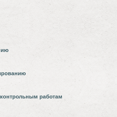
нию
дированию
 контрольным работам