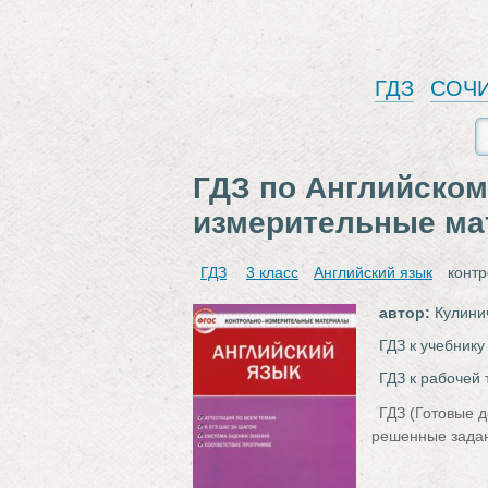
ГДЗ
СОЧ
ГДЗ по Английскому
измерительные м
ГДЗ
3 класс
Английский язык
конт
автор:
Кулинич
ГДЗ к учебнику
ГДЗ к рабочей 
ГДЗ (Готовые 
решенные задан