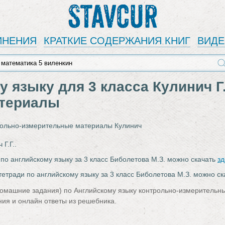
Stavcur
ИНЕНИЯ
КРАТКИЕ СОДЕРЖАНИЯ КНИГ
ВИД
 языку для 3 класса Кулинич Г.
атериалы
рольно-измерительные материалы Кулинич
 Г.Г..
 по английскому языку за 3 класс Биболетова М.З. можно скачать
з
тетради по английскому языку за 3 класс Биболетова М.З. можно с
домашние задания) по Английскому языку контрольно-измерительные
ия и онлайн ответы из решебника.