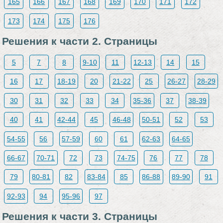
165
166
167
168
169
170
171
172
173
174
175
176
Решения к части 2. Страницы
5
7
8
9-10
11
12-13
14
15
16
17
18-19
20
21-22
25
26-27
28-29
30
31
32
33
34
35-36
37
38-39
40
41
42-44
45
46-48
50-51
52
53
54-55
56
57-59
60
61
62-63
64-65
66-67
70-71
72
73
74-75
76
77
78
79
80-81
82
83-84
85
86-88
89-90
91
92-93
94
95-96
97
Решения к части 3. Страницы