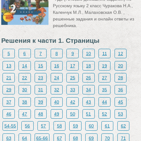
Русскому языку 2 класс Чуракова Н.А.,
Каленчук М.Л., Малаховская О.В. ,
решенные задания и онлайн ответы из
решебника.
Решения к части 1. Страницы
5
6
7
8
9
10
11
12
13
14
15
16
17
18
19
20
21
22
23
24
25
26
27
28
29
30
31
32
33
34
35
36
37
38
39
40
42
43
44
45
46
47
48
49
50
51
52
53
54-55
56
57
58
59
60
61
62
63
64
65-66
67
68
69
70
71