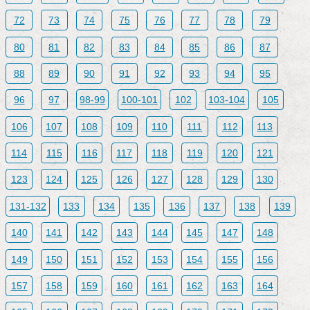
72
73
74
75
76
77
78
79
80
81
82
83
84
85
86
87
88
89
90
91
92
93
94
95
96
97
98-99
100-101
102
103-104
105
106
107
108
109
110
111
112
113
114
115
116
117
118
119
120
121
123
124
125
126
127
128
129
130
131-132
133
134
135
136
137
138
139
140
141
142
143
144
145
147
148
149
150
151
152
153
154
155
156
157
158
159
160
161
162
163
164