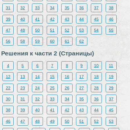
31
32
33
34
35
36
37
38
39
40
41
42
43
44
45
46
47
48
50
51
52
53
54
55
56
58
59
60
61
62
Решения к части 2 (Страницы)
4
5
6
7
8
9
10
11
12
13
14
15
16
17
18
19
22
23
24
25
26
27
28
29
30
31
32
33
34
35
36
37
38
39
40
41
42
43
44
45
46
47
48
49
50
51
52
53