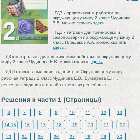
.
ГДЗ к практическим работам по
окружающему миру 2 класс Чудинова
Е.В. можно скачать
здесь
.
ГДЗ к тетради для тренировки и
самопроверки по окружающему миру 2
класс Плешаков А.А. можно скачать
здесь
.
ГДЗ к контрольно-диагностическим работам по окружающему
миру 2 класс Чудинова Е.В. можно скачать
здесь
.
ГДЗ (Готовые домашние задания) по Окружающему миру
рабочая тетрадь 2 класс Чудинова Е.В., Букварева Е.Н. ,
решенные задания и онлайн ответы из решебника.
Решения к части 1 (Страницы)
6
7
8
9
10
11
12
13
14-15
16
17
18
19
20
21
22
23
24
25
26
27
28
29
30