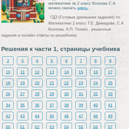
математике за 2 класс Козлова С.А.
можно скачать
здесь
.
ГДЗ (Готовые домашние задания) по
Математике 2 класс Т.Е. Демидова, С.А.
Козлова, А.П. Тонких , решенные
задания и онлайн ответы из решебника.
Решения к части 1, страницы учебника
2
3
4
5
6
7
8
9
10
11
12
13
14
15
16
17
18
19
20
21
22
23
24
25
26
27
28
29
30
31
32
33
34
35
36
37
38
39
40
41
42
43
44
45
46
47
48
49
50
51
52
53
54
55
56
57