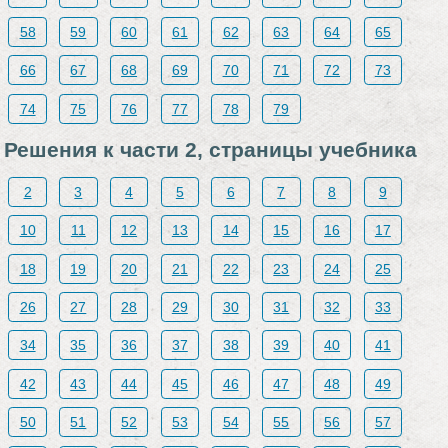
58
59
60
61
62
63
64
65
66
67
68
69
70
71
72
73
74
75
76
77
78
79
Решения к части 2, страницы учебника
2
3
4
5
6
7
8
9
10
11
12
13
14
15
16
17
18
19
20
21
22
23
24
25
26
27
28
29
30
31
32
33
34
35
36
37
38
39
40
41
42
43
44
45
46
47
48
49
50
51
52
53
54
55
56
57