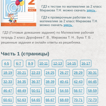
ГДЗ к тестам по математике за 2 класс
Миракова Т.Н. можно скачать
здесь
.
ГДЗ к проверочным работам по
математике за 2 класс Миракова Т.Н.
можно скачать
здесь
.
ГДЗ (Готовые домашние задания) по Математике рабочая
тетрадь 2 класс Дорофеев Г. В., Миракова Т. Н., Бука Т. Б. ,
решенные задания и онлайн ответы из решебника.
Часть 1 (страницы)
4-5
6-7
8-9
10-11
12-13
14-15
16-17
18-19
20-21
22-23
24-25
26-27
28-29
30-31
32-33
34-35
36-37
38-39
40-41
42-43
44-45
46-47
48-49
50-51
52-53
54-55
56-57
58-59
60-61
62-63
64-65
66-67
68-69
70-71
72-73