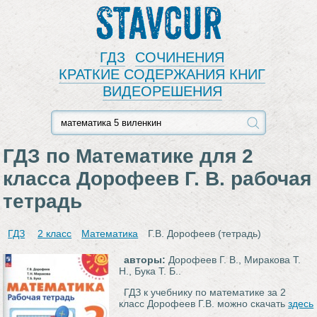
Stavcur
ГДЗ
СОЧИНЕНИЯ
КРАТКИЕ СОДЕРЖАНИЯ КНИГ
ВИДЕОРЕШЕНИЯ
ГДЗ по Математике для 2
класса Дорофеев Г. В. рабочая
тетрадь
ГДЗ
2 класс
Математика
Г.В. Дорофеев (тетрадь)
авторы:
Дорофеев Г. В., Миракова Т.
Н., Бука Т. Б..
ГДЗ к учебнику по математике за 2
класс Дорофеев Г.В. можно скачать
здесь
.