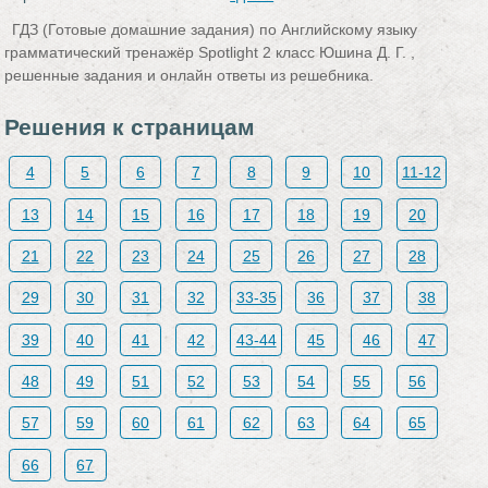
ГДЗ (Готовые домашние задания) по Английскому языку
грамматический тренажёр Spotlight 2 класс Юшина Д. Г. ,
решенные задания и онлайн ответы из решебника.
Решения к страницам
4
5
6
7
8
9
10
11-12
13
14
15
16
17
18
19
20
21
22
23
24
25
26
27
28
29
30
31
32
33-35
36
37
38
39
40
41
42
43-44
45
46
47
48
49
51
52
53
54
55
56
57
59
60
61
62
63
64
65
66
67