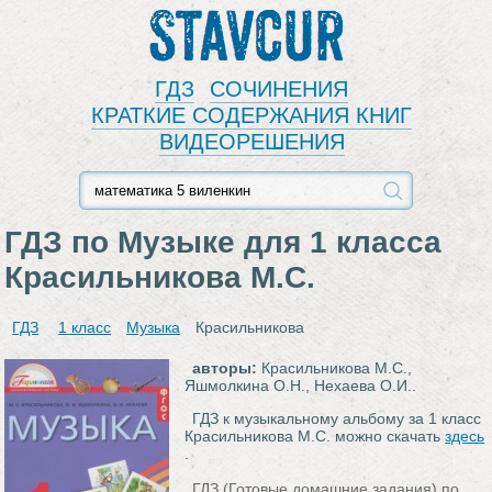
Stavcur
ГДЗ
СОЧИНЕНИЯ
КРАТКИЕ СОДЕРЖАНИЯ КНИГ
ВИДЕОРЕШЕНИЯ
ГДЗ по Музыке для 1 класса
Красильникова М.С.
ГДЗ
1 класс
Музыка
Красильникова
авторы:
Красильникова М.С.,
Яшмолкина О.Н., Нехаева О.И..
ГДЗ к музыкальному альбому за 1 класс
Красильникова М.С. можно скачать
здесь
.
ГДЗ (Готовые домашние задания) по