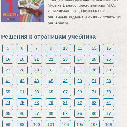
Музыке 1 класс Красильникова М.С.,
Яшмолкина О.Н., Нехаева О.И. ,
решенные задания и онлайн ответы из
решебника.
Решения к страницам учебника
5
6
7
9
10
11
13
15
16
18
21
22
23
24
25
26
27
28
29
31
33
37
38
39
41
42
43
45
49
50
51
53
55
61
63
65
67
69
71
73
74
75
78
79
81
82
83
84
85
86
87
88
89
95
96
97
98
99
100
101
103
105
107
109