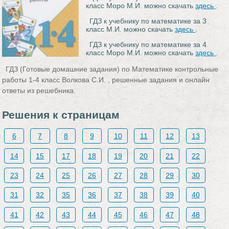
класс Моро М.И. можно скачать
здесь
.
ГДЗ к учебнику по математике за 3
класс М.И. можно скачать
здесь
.
ГДЗ к учебнику по математике за 4
класс Моро М.И. можно скачать
здесь
.
ГДЗ (Готовые домашние задания) по Математике контрольные
работы 1‐4 класс Волкова С.И. , решенные задания и онлайн
ответы из решебника.
Решения к страницам
6
7
8
9
10
11
12
13
14
15
17
18
19
20
21
22
23
24
25
26
27
28
29
30
31
32
35
36
37
38
39
40
41
42
43
44
45
46
47
48