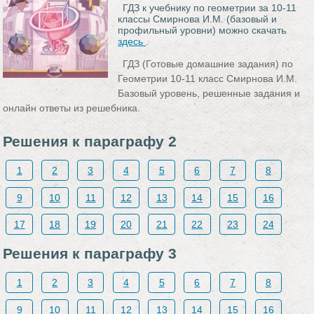
ГДЗ к учебнику по геометрии за 10-11
классы Смирнова И.М. (базовый и
профильный уровни) можно скачать
здесь
.
ГДЗ (Готовые домашние задания) по
Геометрии 10‐11 класс Смирнова И.М.
Базовый уровень, решенные задания и
онлайн ответы из решебника.
Решения к параграфу 2
1
2
3
4
5
6
7
8
9
10
11
12
13
14
15
16
17
18
19
20
21
22
23
24
Решения к параграфу 3
1
2
3
4
5
6
7
8
9
10
11
12
13
14
15
16